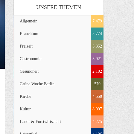
UNSERE THEMEN
Allgemein
7.479
Brauchtum
5.774
Freizeit
5.352
Gastronomie
3.921
Gesundheit
2.102
Grüne Woche Berlin
570
Kirche
4.550
Kultur
8.097
Land- & Forstwirtschaft
4.275