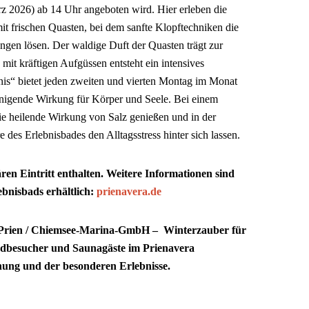
z 2026) ab 14 Uhr angeboten wird. Hier erleben die
mit frischen Quasten, bei dem sanfte Klopftechniken die
gen lösen. Der waldige Duft der Quasten trägt zur
it kräftigen Aufgüssen entsteht ein intensives
nis“ bietet jeden zweiten und vierten Montag im Monat
einigende Wirkung für Körper und Seele. Bei einem
e heilende Wirkung von Salz genießen und in der
des Erlebnisbades den Alltagsstress hinter sich lassen.
ren Eintritt enthalten. Weitere Informationen sind
ebnisbads erhältlich:
prienavera.de
 Prien / Chiemsee-Marina-GmbH – Winterzauber für
adbesucher und Saunagäste im Prienavera
nung und der besonderen Erlebnisse.