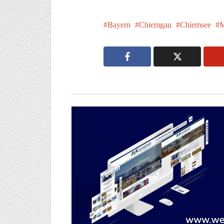
Bayern
Chiemgau
Chiemsee
M