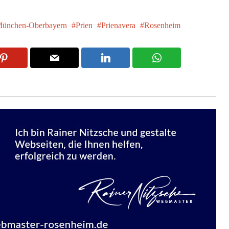
ünchen-Oberbayern
Prien
Prienavera
Rosenheim