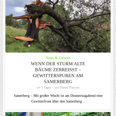
Natur & Umwelt
WENN DER STURM ALTE
BÄUME ZERREISST – G
EWITTERSPUREN AM S
AMERBERG
vor 3 Tagen
von
Rainer Nitzsche
Samerberg – Mit großer Wucht ist am Donnerstagabend eine
Gewitterfront über den Samerberg...