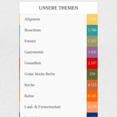
UNSERE THEMEN
Allgemein
7.479
Brauchtum
5.780
Freizeit
5.357
Gastronomie
3.932
Gesundheit
2.107
Grüne Woche Berlin
570
Kirche
4.553
Kultur
8.105
Land- & Forstwirtschaft
4.279