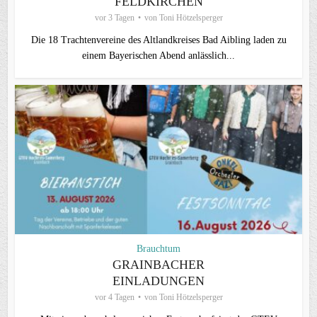
FELDKIRCHEN
vor 3 Tagen
von
Toni Hötzelsperger
Die 18 Trachtenvereine des Altlandkreises Bad Aibling laden zu
einem Bayerischen Abend anlässlich...
Brauchtum
GRAINBACHER
EINLADUNGEN
vor 4 Tagen
von
Toni Hötzelsperger