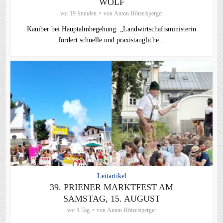
WOLF
vor 19 Stunden
von
Anton Hötzelsperger
Kaniber bei Hauptalmbegehung: „Landwirtschaftsministerin
fordert schnelle und praxistaugliche...
Leitartikel
39. PRIENER MARKTFEST AM
SAMSTAG, 15. AUGUST
vor 1 Tag
von
Anton Hötzelsperger