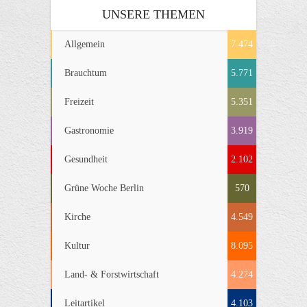
UNSERE THEMEN
Allgemein
7.474
Brauchtum
5.771
Freizeit
5.351
Gastronomie
3.919
Gesundheit
2.102
Grüne Woche Berlin
570
Kirche
4.549
Kultur
8.095
Land- & Forstwirtschaft
4.274
Leitartikel
4.103