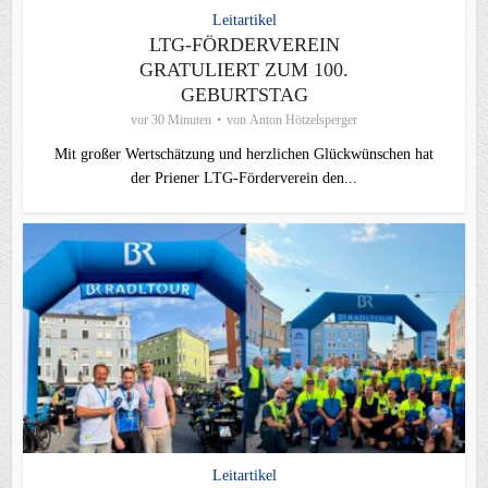
Leitartikel
LTG-FÖRDERVEREIN
GRATULIERT ZUM 100.
GEBURTSTAG
vor 30 Minuten
von
Anton Hötzelsperger
Mit großer Wertschätzung und herzlichen Glückwünschen hat
der Priener LTG‑Förderverein den...
Leitartikel