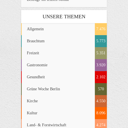
UNSERE THEMEN
Allgemein
7.476
Brauchtum
5.773
Freizeit
5.351
Gastronomie
3.920
Gesundheit
2.102
Grüne Woche Berlin
570
Kirche
4.550
Kultur
8.096
Land- & Forstwirtschaft
4.274