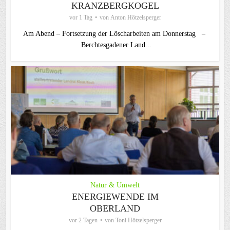
KRANZBERGKOGEL
vor 1 Tag
von
Anton Hötzelsperger
Am Abend – Fortsetzung der Löscharbeiten am Donnerstag –
Berchtesgadener Land...
Natur & Umwelt
ENERGIEWENDE IM
OBERLAND
vor 2 Tagen
von
Toni Hötzelsperger