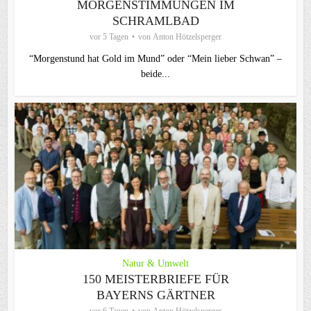
MORGENSTIMMUNGEN IM
SCHRAMLBAD
vor 5 Tagen
von
Anton Hötzelsperger
“Morgenstund hat Gold im Mund” oder “Mein lieber Schwan” –
beide...
Natur & Umwelt
150 MEISTERBRIEFE FÜR
BAYERNS GÄRTNER
vor 6 Tagen
von
Anton Hötzelsperger