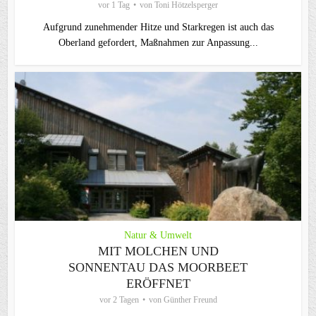
vor 1 Tag
von
Toni Hötzelsperger
Aufgrund zunehmender Hitze und Starkregen ist auch das
Oberland gefordert, Maßnahmen zur Anpassung...
Natur & Umwelt
MIT MOLCHEN UND
SONNENTAU DAS MOORBEET
ERÖFFNET
vor 2 Tagen
von
Günther Freund