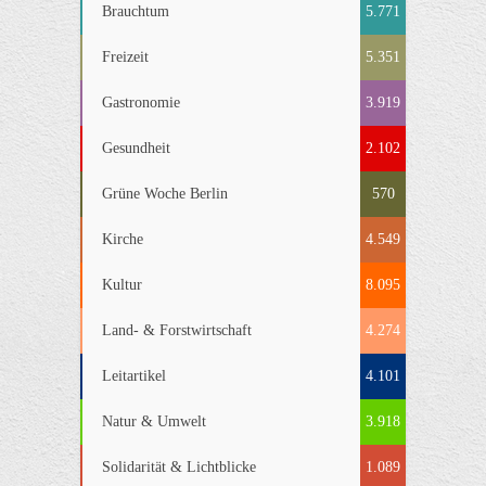
Brauchtum
5.771
Freizeit
5.351
Gastronomie
3.919
Gesundheit
2.102
Grüne Woche Berlin
570
Kirche
4.549
Kultur
8.095
Land- & Forstwirtschaft
4.274
Leitartikel
4.101
Natur & Umwelt
3.918
Solidarität & Lichtblicke
1.089