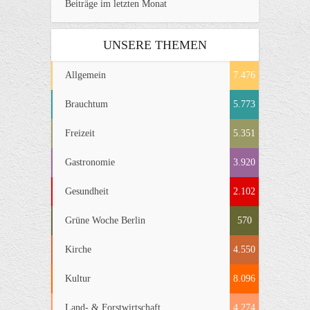
Beiträge im letzten Monat
UNSERE THEMEN
Allgemein
7.476
Brauchtum
5.773
Freizeit
5.351
Gastronomie
3.920
Gesundheit
2.102
Grüne Woche Berlin
570
Kirche
4.550
Kultur
8.096
Land- & Forstwirtschaft
4.274