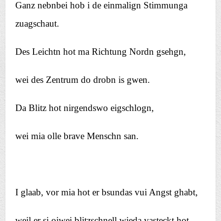
Ganz nebnbei hob i de einmalign Stimmunga
zuagschaut.
Des Leichtn hot ma Richtung Nordn gsehgn,
wei des Zentrum do drobn is gwen.
Da Blitz hot nirgendswo eigschlogn,
wei mia olle brave Menschn san.
I glaab, vor mia hot er bsundas vui Angst ghabt,
weil er si oiwei blitzschnell wieda vasteckt hot.