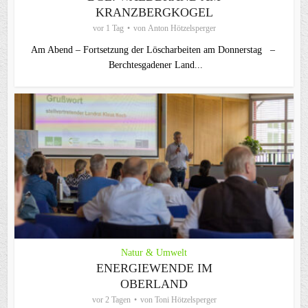
KRANZBERGKOGEL
vor 1 Tag
von
Anton Hötzelsperger
Am Abend – Fortsetzung der Löscharbeiten am Donnerstag –
Berchtesgadener Land...
Natur & Umwelt
ENERGIEWENDE IM
OBERLAND
vor 2 Tagen
von
Toni Hötzelsperger