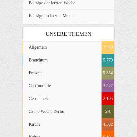
Beiträge der letzten Woche
Beiträge im letzten Monat
UNSERE THEMEN
Allgemein
7.479
Brauchtum
5.779
Freizeit
5.354
Gastronomie
3.927
Gesundheit
2.105
Grüne Woche Berlin
570
Kirche
4.552