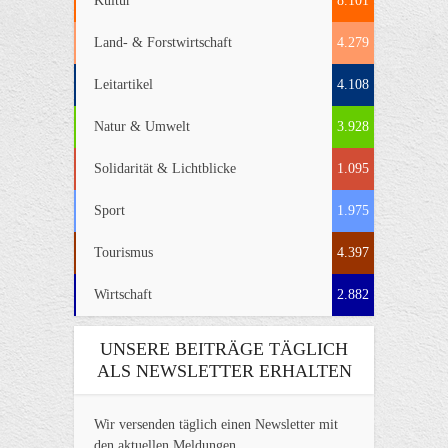
Kultur
8.101
Land- & Forstwirtschaft
4.279
Leitartikel
4.108
Natur & Umwelt
3.928
Solidarität & Lichtblicke
1.095
Sport
1.975
Tourismus
4.397
Wirtschaft
2.882
UNSERE BEITRÄGE TÄGLICH
ALS NEWSLETTER ERHALTEN
Wir versenden täglich einen Newsletter mit
den aktuellen Meldungen.