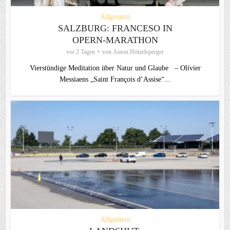
Allgemein
SALZBURG: FRANCESO IN
OPERN-MARATHON
vor 2 Tagen
von
Anton Hötzelsperger
Vierstündige Meditation über Natur und Glaube – Olivier
Messiaens „Saint François d‘Assise“...
Allgemein