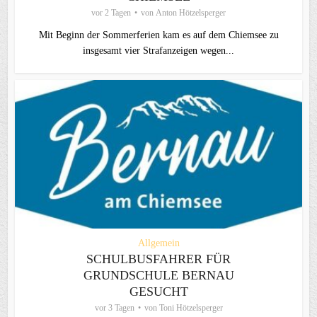
vor 2 Tagen
von
Anton Hötzelsperger
Mit Beginn der Sommerferien kam es auf dem Chiemsee zu
insgesamt vier Strafanzeigen wegen...
Allgemein
SCHULBUSFAHRER FÜR
GRUNDSCHULE BERNAU
GESUCHT
vor 3 Tagen
von
Toni Hötzelsperger