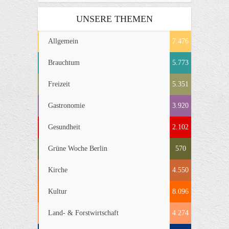
UNSERE THEMEN
Allgemein
7.476
Brauchtum
5.773
Freizeit
5.351
Gastronomie
3.920
Gesundheit
2.102
Grüne Woche Berlin
570
Kirche
4.550
Kultur
8.096
Land- & Forstwirtschaft
4.274