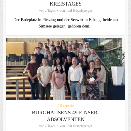
KREISTAGES
vor 2 Tagen
von
Toni Hötzelsperger
Der Badeplatz in Pietzing und der Seewirt in Ecking, beide am
Simssee gelegen, gehören dem...
Allgemein
BURGHAUSENS 49 EINSER-
ABSOLVENTEN
vor 2 Tagen
von
Toni Hötzelsperger