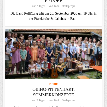
ENDORF
vor 2 Tagen
von
Toni Hötzelsperger
Die Band RolliGang tritt am 26. September 2026 um 19 Uhr in
der Pfarrkirche St. Jakobus in Bad...
Kultur
OBING-PITTENHART:
SOMMERKONZERTE
vor 2 Tagen
von
Toni Hötzelsperger