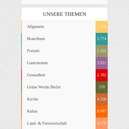
UNSERE THEMEN
Allgemein
7.478
Brauchtum
5.774
Freizeit
5.352
Gastronomie
3.921
Gesundheit
2.102
Grüne Woche Berlin
570
Kirche
4.550
Kultur
8.097
Land- & Forstwirtschaft
4.275