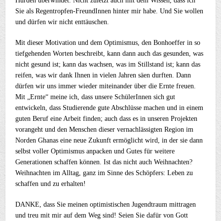
Hürden überwindet. Nicht zuletzt auch mit dem Wissen, dass ich
Sie als Regentropfen-FreundInnen hinter mir habe. Und Sie wollen
und dürfen wir nicht enttäuschen.
Mit dieser Motivation und dem Optimismus, den Bonhoeffer in so
tiefgehenden Worten beschreibt, kann dann auch das gesunden, was
nicht gesund ist; kann das wachsen, was im Stillstand ist; kann das
reifen, was wir dank Ihnen in vielen Jahren säen durften. Dann
dürfen wir uns immer wieder miteinander über die Ernte freuen.
Mit „Ernte“ meine ich, dass unsere SchülerInnen sich gut
entwickeln, dass Studierende gute Abschlüsse machen und in einem
guten Beruf eine Arbeit finden; auch dass es in unseren Projekten
vorangeht und den Menschen dieser vernachlässigten Region im
Norden Ghanas eine neue Zukunft ermöglicht wird, in der sie dann
selbst voller Optimismus anpacken und Gutes für weitere
Generationen schaffen können. Ist das nicht auch Weihnachten?
Weihnachten im Alltag, ganz im Sinne des Schöpfers: Leben zu
schaffen und zu erhalten!
DANKE, dass Sie meinen optimistischen Jugendtraum mittragen
und treu mit mir auf dem Weg sind! Seien Sie dafür von Gott