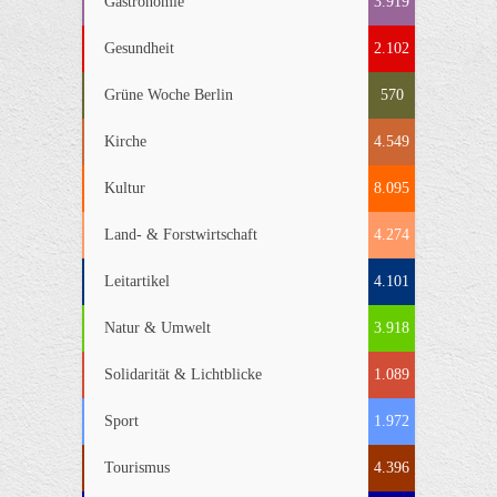
Gastronomie
3.919
Gesundheit
2.102
Grüne Woche Berlin
570
Kirche
4.549
Kultur
8.095
Land- & Forstwirtschaft
4.274
Leitartikel
4.101
Natur & Umwelt
3.918
Solidarität & Lichtblicke
1.089
Sport
1.972
Tourismus
4.396