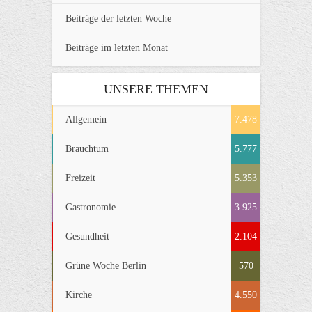
Beiträge der letzten Woche
Beiträge im letzten Monat
UNSERE THEMEN
Allgemein
7.478
Brauchtum
5.777
Freizeit
5.353
Gastronomie
3.925
Gesundheit
2.104
Grüne Woche Berlin
570
Kirche
4.550