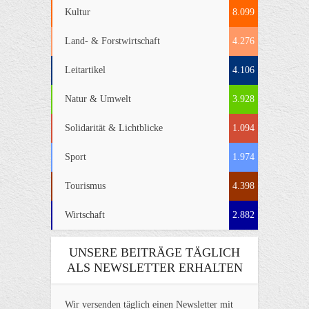
Kultur
8.099
Land- & Forstwirtschaft
4.276
Leitartikel
4.106
Natur & Umwelt
3.928
Solidarität & Lichtblicke
1.094
Sport
1.974
Tourismus
4.398
Wirtschaft
2.882
UNSERE BEITRÄGE TÄGLICH
ALS NEWSLETTER ERHALTEN
Wir versenden täglich einen Newsletter mit