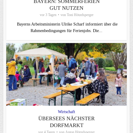
BAYERN: SOMMERFERIEN
GUT NUTZEN
vor 3 Tagen
von
Toni Hötzelsperger
Bayerns Arbeitsministerin Ulrike Scharf informiert über die
Rahmenbedingungen für Ferienjobs. Die...
Wirtschaft
ÜBERSEES NÄCHSTER
DORFMARKT
vor 4 Tagen
von
Anton Hötzelsperger