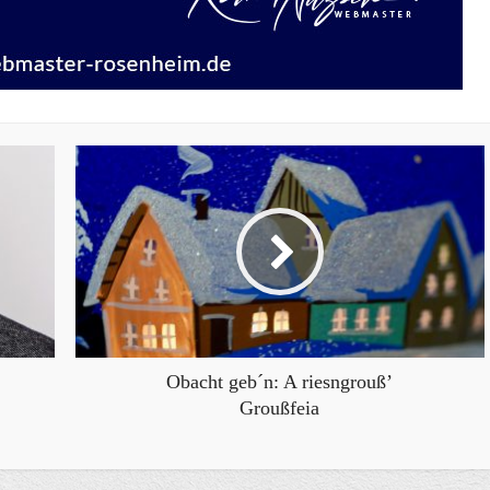
Obacht geb´n: A riesngrouß’
Groußfeia