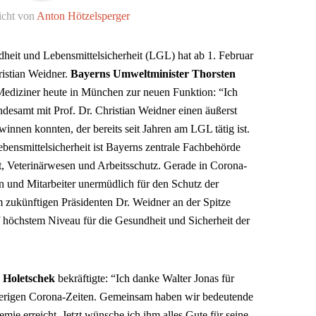
icht von
Anton Hötzelsperger
eit und Lebensmittelsicherheit (LGL) hat ab 1. Februar
ristian Weidner.
Bayerns Umweltminister Thorsten
 Mediziner heute in München zur neuen Funktion: “Ich
ndesamt mit Prof. Dr. Christian Weidner einen äußerst
nnen konnten, der bereits seit Jahren am LGL tätig ist.
ensmittelsicherheit ist Bayerns zentrale Fachbehörde
t, Veterinärwesen und Arbeitsschutz. Gerade in Corona-
en und Mitarbeiter unermüdlich für den Schutz der
zukünftigen Präsidenten Dr. Weidner an der Spitze
 höchstem Niveau für die Gesundheit und Sicherheit der
 Holetschek
bekräftigte: “Ich danke Walter Jonas für
wierigen Corona-Zeiten. Gemeinsam haben wir bedeutende
mie erreicht. Jetzt wünsche ich ihm alles Gute für seine