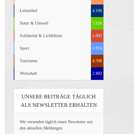
Leitartikel
4.106
Natur & Umwelt
3.926
Solidarität & Lichtblicke
1.093
Sport
1.974
Tourismus
4.398
Wirtschaft
2.882
UNSERE BEITRÄGE TÄGLICH
ALS NEWSLETTER ERHALTEN
Wir versenden täglich einen Newsletter mit
den aktuellen Meldungen.