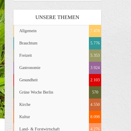
UNSERE THEMEN
Allgemein
7.478
Brauchtum
5.776
Freizeit
5.353
Gastronomie
3.924
Gesundheit
2.103
Grüne Woche Berlin
570
Kirche
4.550
Kultur
8.098
Land- & Forstwirtschaft
4.276