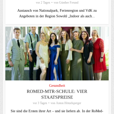
vor 2 Tagen
von
Günther Freund
Austausch von Nationalpark, Ferienregion und VdK zu
Angeboten in der Region Sowohl „Indoor als auch...
Gesundheit
ROMED-MTR-SCHULE: VIER
STAATSPREISE
vor 3 Tagen
von
Anton Hötzelsperger
Sie sind die Ersten ihrer Art – und sie liefern ab. In der RoMed-