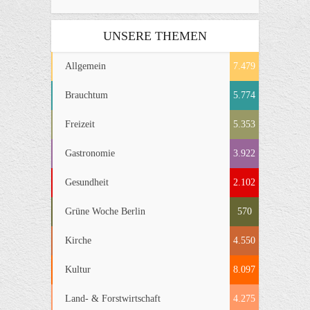
UNSERE THEMEN
Allgemein
7.479
Brauchtum
5.774
Freizeit
5.353
Gastronomie
3.922
Gesundheit
2.102
Grüne Woche Berlin
570
Kirche
4.550
Kultur
8.097
Land- & Forstwirtschaft
4.275