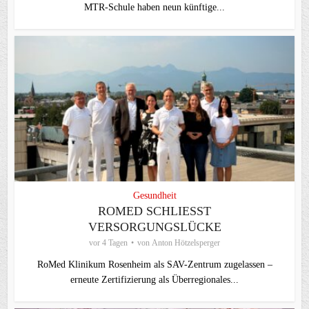
MTR-Schule haben neun künftige...
Gesundheit
ROMED SCHLIESST V
ERSORGUNGSLÜCKE
vor 4 Tagen
von
Anton Hötzelsperger
RoMed Klinikum Rosenheim als SAV-Zentrum zugelassen –
erneute Zertifizierung als Überregionales...