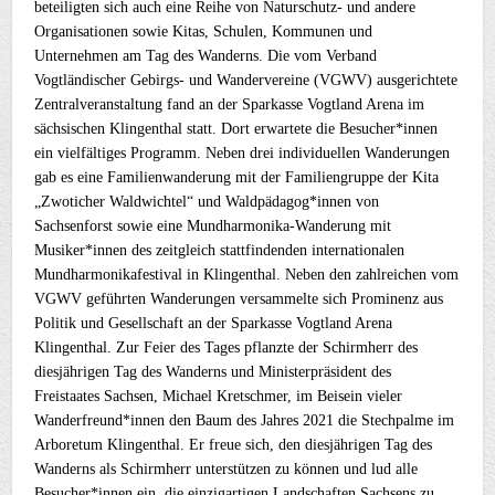
beteiligten sich auch eine Reihe von Naturschutz- und andere
Organisationen sowie Kitas, Schulen, Kommunen und
Unternehmen am Tag des Wanderns. Die vom Verband
Vogtländischer Gebirgs- und Wandervereine (VGWV) ausgerichtete
Zentralveranstaltung fand an der Sparkasse Vogtland Arena im
sächsischen Klingenthal statt. Dort erwartete die Besucher*innen
ein vielfältiges Programm. Neben drei individuellen Wanderungen
gab es eine Familienwanderung mit der Familiengruppe der Kita
„Zwoticher Waldwichtel“ und Waldpädagog*innen von
Sachsenforst sowie eine Mundharmonika-Wanderung mit
Musiker*innen des zeitgleich stattfindenden internationalen
Mundharmonikafestival in Klingenthal. Neben den zahlreichen vom
VGWV geführten Wanderungen versammelte sich Prominenz aus
Politik und Gesellschaft an der Sparkasse Vogtland Arena
Klingenthal. Zur Feier des Tages pflanzte der Schirmherr des
diesjährigen Tag des Wanderns und Ministerpräsident des
Freistaates Sachsen, Michael Kretschmer, im Beisein vieler
Wanderfreund*innen den Baum des Jahres 2021 die Stechpalme im
Arboretum Klingenthal. Er freue sich, den diesjährigen Tag des
Wanderns als Schirmherr unterstützen zu können und lud alle
Besucher*innen ein, die einzigartigen Landschaften Sachsens zu