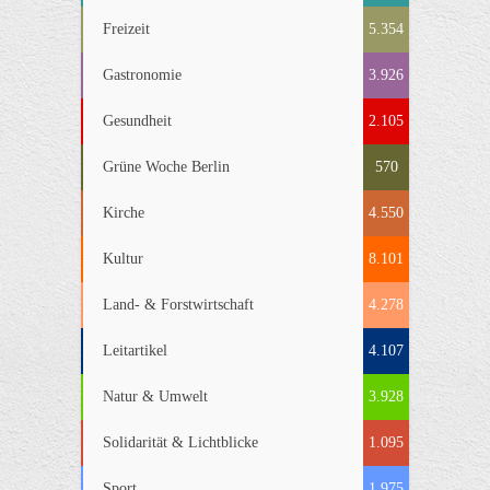
Freizeit
5.354
Gastronomie
3.926
Gesundheit
2.105
Grüne Woche Berlin
570
Kirche
4.550
Kultur
8.101
Land- & Forstwirtschaft
4.278
Leitartikel
4.107
Natur & Umwelt
3.928
Solidarität & Lichtblicke
1.095
Sport
1.975