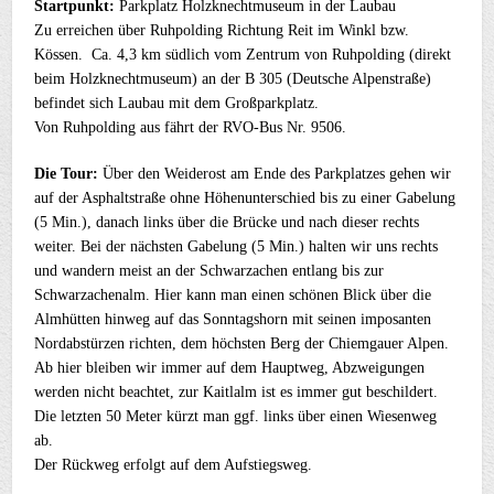
Startpunkt:
Parkplatz Holzknechtmuseum in der Laubau
Zu erreichen über Ruhpolding Richtung Reit im Winkl bzw.
Kössen. Ca. 4,3 km südlich vom Zentrum von Ruhpolding (direkt
beim Holzknechtmuseum) an der B 305 (Deutsche Alpenstraße)
befindet sich Laubau mit dem Großparkplatz.
Von Ruhpolding aus fährt der RVO-Bus Nr. 9506.
Die Tour:
Über den Weiderost am Ende des Parkplatzes gehen wir
auf der Asphaltstraße ohne Höhenunterschied bis zu einer Gabelung
(5 Min.), danach links über die Brücke und nach dieser rechts
weiter. Bei der nächsten Gabelung (5 Min.) halten wir uns rechts
und wandern meist an der Schwarzachen entlang bis zur
Schwarzachenalm. Hier kann man einen schönen Blick über die
Almhütten hinweg auf das Sonntagshorn mit seinen imposanten
Nordabstürzen richten, dem höchsten Berg der Chiemgauer Alpen.
Ab hier bleiben wir immer auf dem Hauptweg, Abzweigungen
werden nicht beachtet, zur Kaitlalm ist es immer gut beschildert.
Die letzten 50 Meter kürzt man ggf. links über einen Wiesenweg
ab.
Der Rückweg erfolgt auf dem Aufstiegsweg.