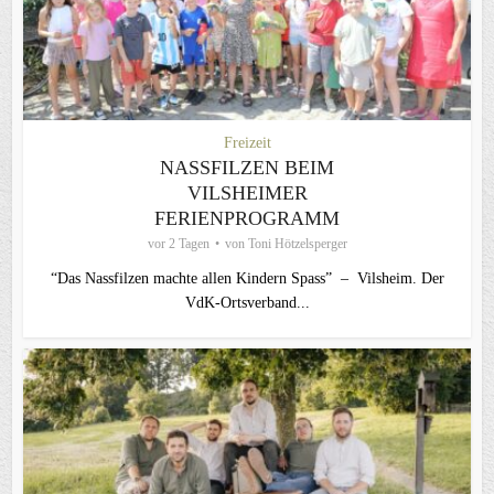
Freizeit
NASSFILZEN BEIM
VILSHEIMER
FERIENPROGRAMM
vor 2 Tagen
von
Toni Hötzelsperger
“Das Nassfilzen machte allen Kindern Spass” – Vilsheim. Der
VdK-Ortsverband...