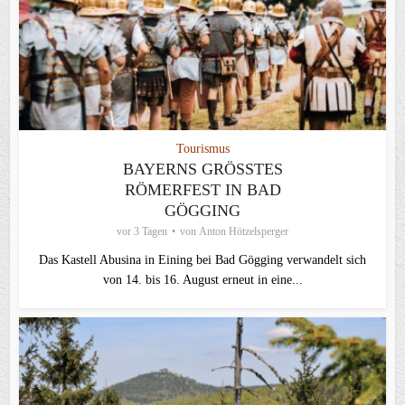
Tourismus
BAYERNS GRÖSSTES R
ÖMERFEST IN BAD G
ÖGGING
vor 3 Tagen
von
Anton Hötzelsperger
Das Kastell Abusina in Eining bei Bad Gögging verwandelt sich
von 14. bis 16. August erneut in eine...