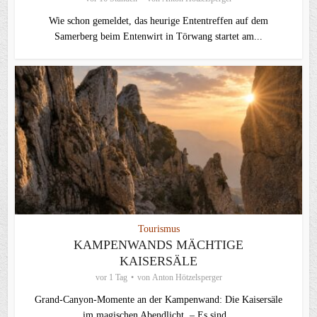
Wie schon gemeldet, das heurige Ententreffen auf dem
Samerberg beim Entenwirt in Törwang startet am...
Tourismus
KAMPENWANDS MÄCHTIGE
KAISERSÄLE
vor 1 Tag
von
Anton Hötzelsperger
Grand-Canyon-Momente an der Kampenwand: Die Kaisersäle
im magischen Abendlicht – Es sind...