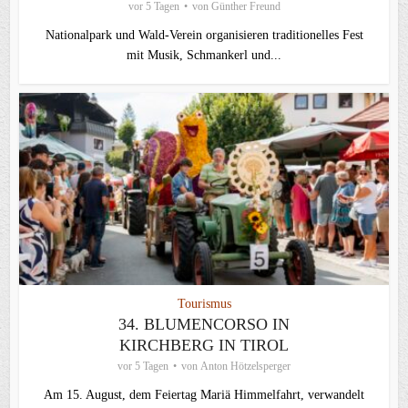
vor 5 Tagen
von
Günther Freund
Nationalpark und Wald-Verein organisieren traditionelles Fest
mit Musik, Schmankerl und...
Tourismus
34. BLUMENCORSO IN
KIRCHBERG IN TIROL
vor 5 Tagen
von
Anton Hötzelsperger
Am 15. August, dem Feiertag Mariä Himmelfahrt, verwandelt