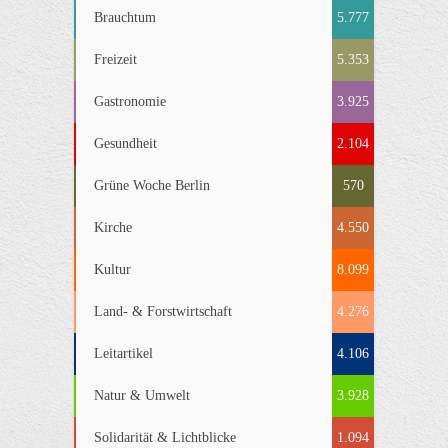
Brauchtum
5.777
Freizeit
5.353
Gastronomie
3.925
Gesundheit
2.104
Grüne Woche Berlin
570
Kirche
4.550
Kultur
8.099
Land- & Forstwirtschaft
4.276
Leitartikel
4.106
Natur & Umwelt
3.928
Solidarität & Lichtblicke
1.094