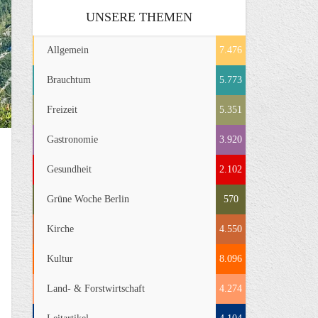
UNSERE THEMEN
Allgemein
7.476
Brauchtum
5.773
Freizeit
5.351
Gastronomie
3.920
Gesundheit
2.102
Grüne Woche Berlin
570
Kirche
4.550
Kultur
8.096
Land- & Forstwirtschaft
4.274