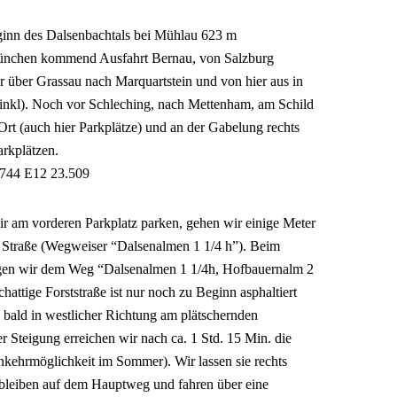
inn des Dalsenbachtals bei Mühlau 623 m
nchen kommend Ausfahrt Bernau, von Salzburg
 über Grassau nach Marquartstein und von hier aus in
inkl). Noch vor Schleching, nach Mettenham, am Schild
rt (auch hier Parkplätze) und an der Gabelung rechts
arkplätzen.
744 E12 23.509
ir am vorderen Parkplatz parken, gehen wir einige Meter
n Straße (Wegweiser “Dalsenalmen 1 1/4 h”). Beim
lgen wir dem Weg “Dalsenalmen 1 1/4h, Hofbauernalm 2
hattige Forststraße ist nur noch zu Beginn asphaltiert
, bald in westlicher Richtung am plätschernden
r Steigung erreichen wir nach ca. 1 Std. 15 Min. die
nkehrmöglichkeit im Sommer). Wir lassen sie rechts
, bleiben auf dem Hauptweg und fahren über eine