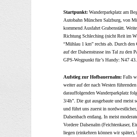
Startpunkt:
Wanderparkplatz am Beg
Autobahn München Salzburg, von Mü
kommend Ausfahrt Grabenstätt. Weiter
Richtung Schleching (nicht Reit im W
“Mühlau 1 km” rechts ab. Durch den O
auf der Dalsenstrasse ins Tal zu den P
GPS-Wegpunkt für’s Handy: N47 43.
Aufstieg zur Hofbauernalm:
Falls w
weiter auf der nach Westen führende
darauffolgenden Wanderparkplatz fo
3/4h”. Die gut ausgebaute und meist sc
und führt uns zuerst in nordwestlicher
Dalsenbach entlang. In meist moderate
Vordere Dalsenalm (Feichtenkaser, Ei
liegen (einkehren können wir später)