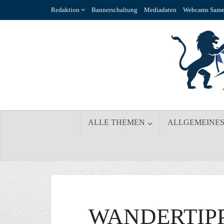
Redaktion
Bannerschaltung
Mediadaten
Webcams Same
ALLE THEMEN
ALLGEMEINE
WANDERTIPP