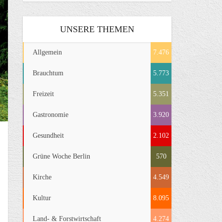
UNSERE THEMEN
Allgemein
7.476
Brauchtum
5.773
Freizeit
5.351
Gastronomie
3.920
Gesundheit
2.102
Grüne Woche Berlin
570
Kirche
4.549
Kultur
8.095
Land- & Forstwirtschaft
4.274