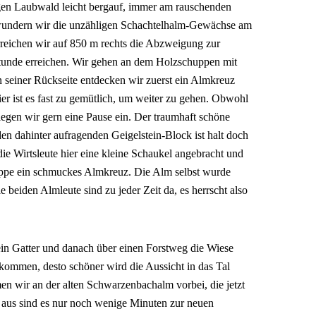
igen Laubwald leicht bergauf, immer am rauschenden
wundern wir die unzähligen Schachtelhalm-Gewächse am
reichen wir auf 850 m rechts die Abzweigung zur
lstunde erreichen. Wir gehen an dem Holzschuppen mit
an seiner Rückseite entdecken wir zuerst ein Almkreuz
er ist es fast zu gemütlich, um weiter zu gehen. Obwohl
legen wir gern eine Pause ein. Der traumhaft schöne
en dahinter aufragenden Geigelstein-Block ist halt doch
die Wirtsleute hier eine kleine Schaukel angebracht und
gruppe ein schmuckes Almkreuz. Die Alm selbst wurde
ie beiden Almleute sind zu jeder Zeit da, es herrscht also
in Gatter und danach über einen Forstweg die Wiese
 kommen, desto schöner wird die Aussicht in das Tal
en wir an der alten Schwarzenbachalm vorbei, die jetzt
er aus sind es nur noch wenige Minuten zur neuen