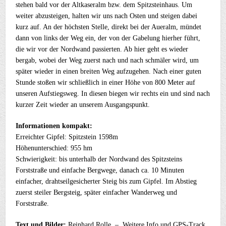
stehen bald vor der Altkaseralm bzw. dem Spitzsteinhaus. Um
weiter abzusteigen, halten wir uns nach Osten und steigen dabei
kurz auf. An der höchsten Stelle, direkt bei der Aueralm, mündet
dann von links der Weg ein, der von der Gabelung hierher führt,
die wir vor der Nordwand passierten. Ab hier geht es wieder
bergab, wobei der Weg zuerst nach und nach schmäler wird, um
später wieder in einen breiten Weg aufzugehen. Nach einer guten
Stunde stoßen wir schließlich in einer Höhe von 800 Meter auf
unseren Aufstiegsweg. In diesen biegen wir rechts ein und sind nach
kurzer Zeit wieder an unserem Ausgangspunkt.
Informationen kompakt:
Erreichter Gipfel: Spitzstein 1598m
Höhenunterschied: 955 hm
Schwierigkeit: bis unterhalb der Nordwand des Spitzsteins
Forststraße und einfache Bergwege, danach ca. 10 Minuten
einfacher, drahtseilgesicherter Steig bis zum Gipfel. Im Abstieg
zuerst steiler Bergsteig, später einfacher Wanderweg und
Forststraße.
Text und Bilder:
Reinhard Rolle – Weitere Info und GPS-Track