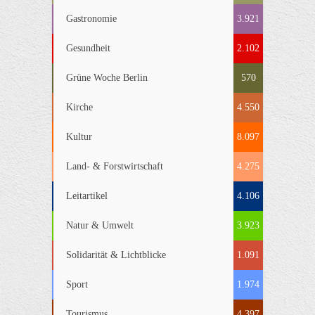
Gastronomie
3.921
Gesundheit
2.102
Grüne Woche Berlin
570
Kirche
4.550
Kultur
8.097
Land- & Forstwirtschaft
4.275
Leitartikel
4.106
Natur & Umwelt
3.923
Solidarität & Lichtblicke
1.091
Sport
1.974
Tourismus
4.397