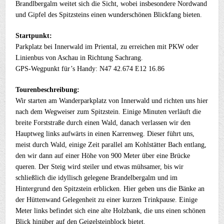
Brandlbergalm weitet sich die Sicht, wobei insbesondere Nordwand
und Gipfel des Spitzsteins einen wunderschönen Blickfang bieten.
Startpunkt:
Parkplatz bei Innerwald im Priental, zu erreichen mit PKW oder
Linienbus von Aschau in Richtung Sachrang.
GPS-Wegpunkt für’s Handy: N47 42.674 E12 16.86
Tourenbeschreibung:
Wir starten am Wanderparkplatz von Innerwald und richten uns hier
nach dem Wegweiser zum Spitzstein. Einige Minuten verläuft die
breite Forststraße durch einen Wald, danach verlassen wir den
Hauptweg links aufwärts in einen Karrenweg. Dieser führt uns,
meist durch Wald, einige Zeit parallel am Kohlstätter Bach entlang,
den wir dann auf einer Höhe von 900 Meter über eine Brücke
queren. Der Steig wird steiler und etwas mühsamer, bis wir
schließlich die idyllisch gelegene Brandelbergalm und im
Hintergrund den Spitzstein erblicken. Hier geben uns die Bänke an
der Hüttenwand Gelegenheit zu einer kurzen Trinkpause. Einige
Meter links befindet sich eine alte Holzbank, die uns einen schönen
Blick hinüber auf den Geigelsteinblock bietet.