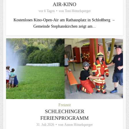
AIR-KINO
vor 6 Tagen
von
Toni Hötzelsperger
Kostenloses Kino-Open-Air am Rathausplatz in Schloßberg –
Gemeinde Stephanskirchen zeigt am...
Freizeit
SCHLECHINGER
FERIENPROGRAMM
31. Juli 2026
von
Anton Hötzelsperger