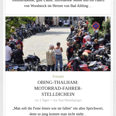
Sommerabende, gute Laune, mitreißende Musik und ein Hauch
von Woodstock im Herzen von Bad Aibling:...
Freizeit
OBING-THALHAM:
MOTORRAD-FAHRER-
STELLDICHEIN
vor 2 Tagen
von
Toni Hötzelsperger
„Man soll die Feste feiern wie sie fallen“ ein altes Sprichwort,
denn so jung kommt man nicht mehr...