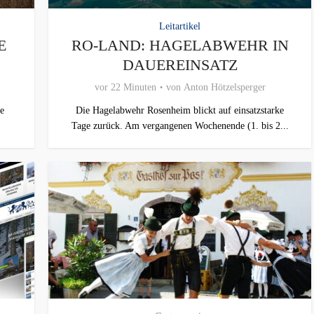
Leitartikel
E
RO-LAND: HAGELABWEHR IN
DAUEREINSATZ
vor 22 Minuten
von
Anton Hötzelsperger
e
Die Hagelabwehr Rosenheim blickt auf einsatzstarke
Tage zurück. Am vergangenen Wochenende (1. bis 2...