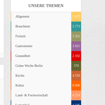
UNSERE THEMEN
Allgemein
7.475
Brauchtum
5.773
Freizeit
5.351
Gastronomie
3.921
Gesundheit
2.102
Grüne Woche Berlin
570
Kirche
4.550
Kultur
8.096
Land- & Forstwirtschaft
4.274