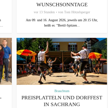
WUNSCHSONNTAGE
vor 13 Stunden
von
Toni Hötzelsperger
n
Am 09. und 16. August 2026, jeweils um 20.15 Uhr,
...
heißt es: “Brettl-Spitzen...
Brauchtum
-
PREISPLATTELN UND DORFFEST
IN SACHRANG