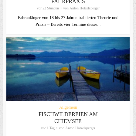
FAHRPRAXIS
vor 22 Stunden
von
Anton Hötzelsperger
Fahranfänger von 18 bis 27 Jahren trainierten Theorie und
Praxis – Bereits vier Termine dieses...
Allgemein
FISCHWILDEREIEN AM
CHIEMSEE
vor 1 Tag
von
Anton Hötzelsperger