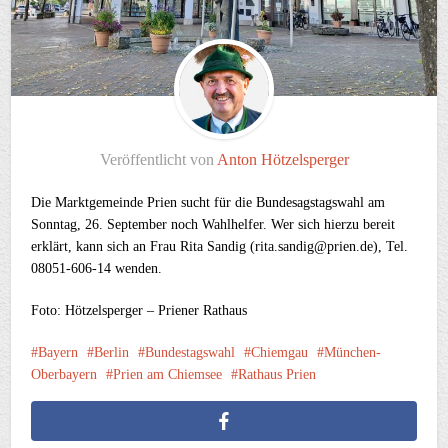
Veröffentlicht von
Anton Hötzelsperger
Die Marktgemeinde Prien sucht für die Bundesagstagswahl am
Sonntag, 26. September noch Wahlhelfer. Wer sich hierzu bereit
erklärt, kann sich an Frau Rita Sandig (rita.sandig@prien.de), Tel.
08051-606-14 wenden.
Foto: Hötzelsperger – Priener Rathaus
Bayern
Berlin
Bundestagswahl
Chiemgau
München-
Oberbayern
Prien am Chiemsee
Rathaus Prien