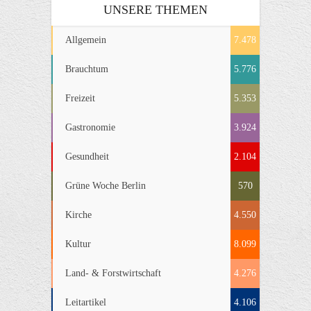
UNSERE THEMEN
Allgemein
7.478
Brauchtum
5.776
Freizeit
5.353
Gastronomie
3.924
Gesundheit
2.104
Grüne Woche Berlin
570
Kirche
4.550
Kultur
8.099
Land- & Forstwirtschaft
4.276
Leitartikel
4.106