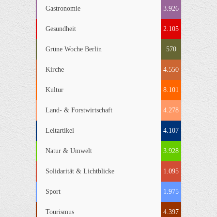
Gastronomie
3.926
Gesundheit
2.105
Grüne Woche Berlin
570
Kirche
4.550
Kultur
8.101
Land- & Forstwirtschaft
4.278
Leitartikel
4.107
Natur & Umwelt
3.928
Solidarität & Lichtblicke
1.095
Sport
1.975
Tourismus
4.397