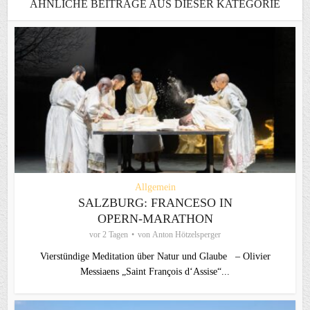
ÄHNLICHE BEITRÄGE AUS DIESER KATEGORIE
Allgemein
SALZBURG: FRANCESO IN
OPERN-MARATHON
vor 2 Tagen
von
Anton Hötzelsperger
Vierstündige Meditation über Natur und Glaube – Olivier
Messiaens „Saint François d‘Assise“...