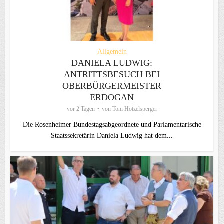
Allgemein
DANIELA LUDWIG:
ANTRITTSBESUCH BEI
OBERBÜRGERMEISTER
ERDOGAN
vor 2 Tagen
von
Toni Hötzelsperger
Die Rosenheimer Bundestagsabgeordnete und Parlamentarische
Staatssekretärin Daniela Ludwig hat dem...