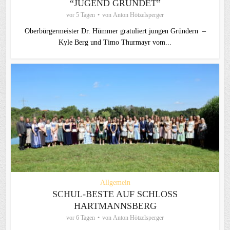
“JUGEND GRÜNDET”
vor 5 Tagen
von
Anton Hötzelsperger
Oberbürgermeister Dr. Hümmer gratuliert jungen Gründern –
Kyle Berg und Timo Thurmayr vom...
Allgemein
SCHUL-BESTE AUF SCHLOSS
HARTMANNSBERG
vor 6 Tagen
von
Anton Hötzelsperger