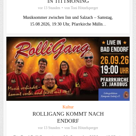
IN TITTMONING
vor 13 Stunden
von
Toni Hötzelsperger
Musiksommer zwischen Inn und Salzach – Samstag,
15.08.2026, 19:30 Uhr, Pfarrkirche Mülln...
Kultur
ROLLIGANG KOMMT NACH
ENDORF
vor 13 Stunden
von
Toni Hötzelsperger