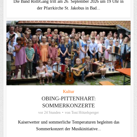
Die Band RolliGang tritt am 26. September 2026 um 19 Uhr in
der Pfarrkirche St. Jakobus in Bad...
Kultur
OBING-PITTENHART:
SOMMERKONZERTE
vor 24 Stunden
von
Toni Hötzelsperger
Kaiserwetter und sommerliche Temperaturen begleiten das
Sommerkonzert der Musikinitiative...