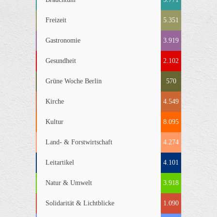
Freizeit
5.351
Gastronomie
3.919
Gesundheit
2.102
Grüne Woche Berlin
570
Kirche
4.549
Kultur
8.095
Land- & Forstwirtschaft
4.274
Leitartikel
4.101
Natur & Umwelt
3.918
Solidarität & Lichtblicke
1.090