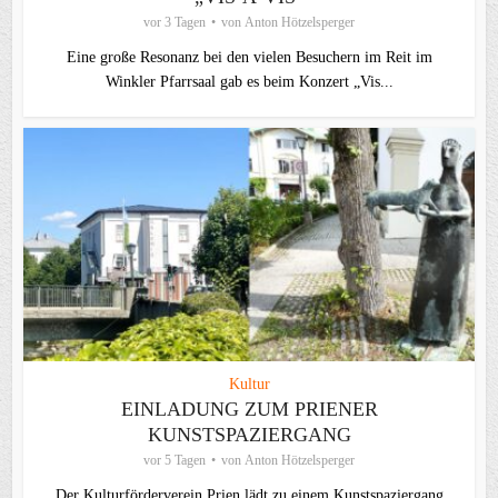
vor 3 Tagen
von
Anton Hötzelsperger
Eine große Resonanz bei den vielen Besuchern im Reit im
Winkler Pfarrsaal gab es beim Konzert „Vis...
Kultur
EINLADUNG ZUM PRIENER
KUNSTSPAZIERGANG
vor 5 Tagen
von
Anton Hötzelsperger
Der Kulturförderverein Prien lädt zu einem Kunstspaziergang