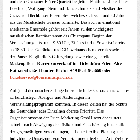
und dem Grassauer Bläser Quartett begleitet. Matthias Linke, Peter
Boschner, Wolfgang Diem und Hans Schmuck sind Musiker des
Grassauer Blechbläser Ensembles, welches sich vor rund 40 Jahren
aus der Musikschule Grassau formierte. Das auch international
anerkannte Ensemble gehört seit Jahren zu den wichtigsten
musikalischen Repräsentanten des Chiemgaus. Beginn der
Veranstaltungen ist um 19.30 Uhr, Einlass in das Foyer ist bereits
ab 18.30 Uhr. Getränke- und Glühweinausschank vorab sowie in
der Pause. Es gilt die 3-G-Regelung sowie eine generelle
Maskenpflicht.
Kartenvorverkauf im Ticketbüro Prien, Alte
Rathausstraße 11 unter Telefon +49 8051 965660 oder
ticketservice@tourismus.prien.de
.
Aufgrund der unsicheren Lage hinsichtlich des Coronavirus kann es
zu kurzfristigen Absagen und Änderungen im
Veranstaltungsprogramm kommen. In diesen Zeiten hat der Schutz
der Gesundheit jedes Einzelnen oberste Priorität. Das
Organisationsteam der Prien Marketing GmbH setzt daher stets
aktuell, nach Abwägung der Risiken und Einschätzung hinsichtlich
der gegenwärtigen Verordnungen, auf eine flexible Planung und
individuelle Umsetzung von Veranstaltungen jeglicher Art. Weitere