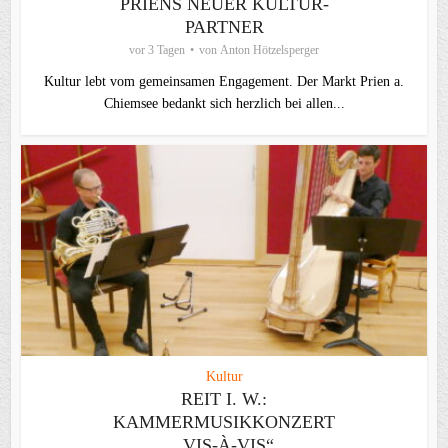
PRIENS NEUER KULTUR-
PARTNER
vor 3 Tagen
von
Anton Hötzelsperger
Kultur lebt vom gemeinsamen Engagement. Der Markt Prien a.
Chiemsee bedankt sich herzlich bei allen...
Kultur
REIT I. W.:
KAMMERMUSIKKONZERT
„VIS-À-VIS“