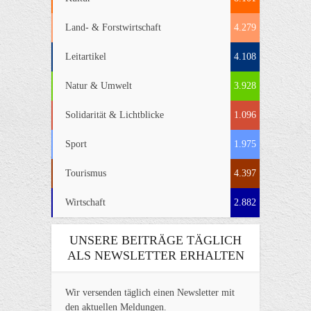
Land- & Forstwirtschaft
4.279
Leitartikel
4.108
Natur & Umwelt
3.928
Solidarität & Lichtblicke
1.096
Sport
1.975
Tourismus
4.397
Wirtschaft
2.882
UNSERE BEITRÄGE TÄGLICH
ALS NEWSLETTER ERHALTEN
Wir versenden täglich einen Newsletter mit
den aktuellen Meldungen.