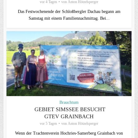
vor 4 Tagen
von
Anton Hötzelsperger
Das Festwochenende der Schloßbergler Dachau begann am
Samstag mit einem Familiennachmittag. Bei...
Brauchtum
GEBIET SIMSSEE BESUCHT
GTEV GRAINBACH
vor 5 Tagen
von
Anton Hötzelsperger
Wenn der Trachtenverein Hochries-Samerberg Grainbach von