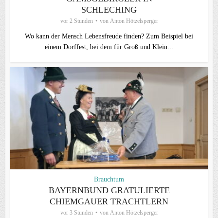
SCHLECHING
vor 2 Stunden
von
Anton Hötzelsperger
Wo kann der Mensch Lebensfreude finden? Zum Beispiel bei
einem Dorffest, bei dem für Groß und Klein...
Brauchtum
BAYERNBUND GRATULIERTE
CHIEMGAUER TRACHTLERN
vor 3 Stunden
von
Anton Hötzelsperger