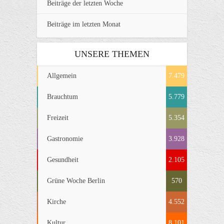
Beiträge der letzten Woche
Beiträge im letzten Monat
UNSERE THEMEN
Allgemein
7.479
Brauchtum
5.779
Freizeit
5.354
Gastronomie
3.928
Gesundheit
2.105
Grüne Woche Berlin
570
Kirche
4.552
Kultur
8.101