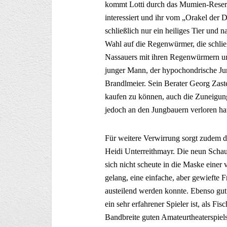
kommt Lotti durch das Mumien-Reserl 
interessiert und ihr vom „Orakel der 
schließlich nur ein heiliges Tier und 
Wahl auf die Regenwürmer, die schli
Nassauers mit ihren Regenwürmern und
junger Mann, der hypochondrische Ju
Brandlmeier. Sein Berater Georg Zaste
kaufen zu können, auch die Zuneigung 
jedoch an den Jungbauern verloren ha
Für weitere Verwirrung sorgt zudem d
Heidi Unterreithmayr. Die neun Schaus
sich nicht scheute in die Maske einer 
gelang, eine einfache, aber gewiefte 
austeilend werden konnte. Ebenso gut 
ein sehr erfahrener Spieler ist, als F
Bandbreite guten Amateurtheaterspiels