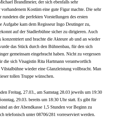
Michael Brandlmeier, der sich ebenfalls sehr
r vorhandenem Kostüm eine gute Figur machte. Die sehr
r rundeten die perfekten Vorstellungen des ersten
e Aufgabe kam dem Regisseur Ingo Deutinger zu,
 gekonnt auf der Stadlerbühne sicher zu dirigieren. Auch
k konzentriert und brachte die Akteure ab und an wieder
wurde das Stück durch den Bühnenbau, für den sich
inger gemeinsam eingebracht haben. Nicht zu vergessen
r die sich Visagistin Rita Hartmann verantwortlich
 Vilstalbühne wieder eine Glanzleistung vollbracht. Man
dieser tollen Truppe wünschen.
den Freitag, 27.03., am Samstag 28.03 jeweils um 19:30
onntag, 29.03. bereits um 18:30 Uhr statt. Es gibt für
 sind an der Abendkasse 1,5 Stunden vor Beginn zu
ch telefonisch unter 08706/281 vorreserviert werden.