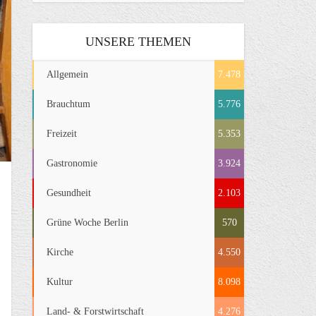
UNSERE THEMEN
Allgemein
7.478
Brauchtum
5.776
Freizeit
5.353
Gastronomie
3.924
Gesundheit
2.103
Grüne Woche Berlin
570
Kirche
4.550
Kultur
8.098
Land- & Forstwirtschaft
4.276