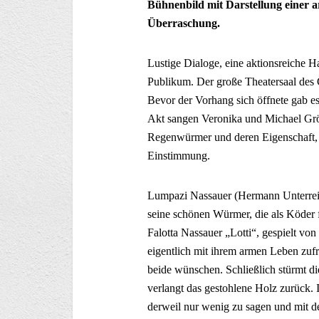
Bühnenbild mit Darstellung einer a
Überraschung.
Lustige Dialoge, eine aktionsreiche H
Publikum. Der große Theatersaal des 
Bevor der Vorhang sich öffnete gab e
Akt sangen Veronika und Michael Grös
Regenwürmer und deren Eigenschaft, 
Einstimmung.
Lumpazi Nassauer (Hermann Unterreit
seine schönen Würmer, die als Köder f
Falotta Nassauer „Lotti“, gespielt vo
eigentlich mit ihrem armen Leben zuf
beide wünschen. Schließlich stürmt di
verlangt das gestohlene Holz zurück. 
derweil nur wenig zu sagen und mit d