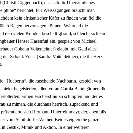
(Christl Giggenbach), das sich für Übersinnliches
Delphine“ berichtet. Für Weissagungen braucht man
nachdem kein afrikanischer Käfer zu finden war, fiel die
eßlich Regen hervorsagen können. Während die
 den vielen Kunden beschäftigt sind, schleicht sich ein
ngbauer Hanser Hasenfuß ein, gespielt von Michael
rbauer (Johann Voitenleitner) glaubt, mit Geld alles
der Schank Zensi (Sandra Voitenleitner), die ihr Herz
t.
ie „Huaberin“, die ratschende Nachbarin, gespielt von
pieler begeisterten, allen voran Carola Baumgärtner, die
verlotterten, armen Fischersfrau zu schlüpfen und der es
Frau zu mimen, die durchaus herrisch, zupackend und
präsentierte sich Hermann Unterreithmayr, der, ebenfalls
ischer vom Schilfdorfer Weiher. Beide zeigten die ganze
 in Gestik, Mimik und Aktion. In einer weiteren