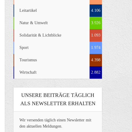
Leitartikel
4.106
Natur & Umwelt
3.926
Solidarität & Lichtblicke
1.093
Sport
1.974
Tourismus
4.398
Wirtschaft
2.882
UNSERE BEITRÄGE TÄGLICH
ALS NEWSLETTER ERHALTEN
Wir versenden täglich einen Newsletter mit
den aktuellen Meldungen.