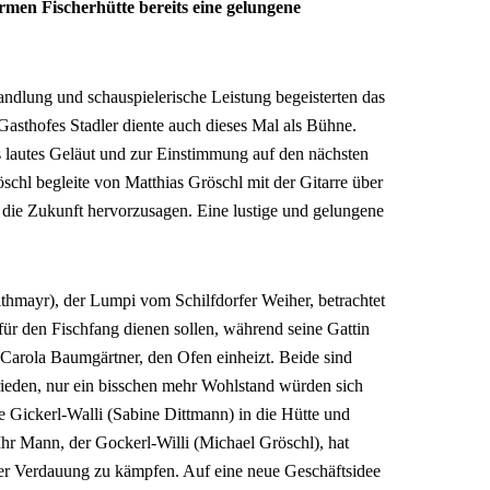
rmen Fischerhütte bereits eine gelungene
andlung und schauspielerische Leistung begeisterten das
Gasthofes Stadler diente auch dieses Mal als Bühne.
s lautes Geläut und zur Einstimmung auf den nächsten
chl begleite von Matthias Gröschl mit der Gitarre über
die Zukunft hervorzusagen. Eine lustige und gelungene
hmayr), der Lumpi vom Schilfdorfer Weiher, betrachtet
ür den Fischfang dienen sollen, während seine Gattin
n Carola Baumgärtner, den Ofen einheizt. Beide sind
rieden, nur ein bisschen mehr Wohlstand würden sich
e Gickerl-Walli (Sabine Dittmann) in die Hütte und
Ihr Mann, der Gockerl-Willi (Michael Gröschl), hat
er Verdauung zu kämpfen. Auf eine neue Geschäftsidee