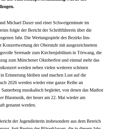
llzogen.
and Michael Daxer und einer Schweigeminute im
ins folgte der Bericht der Schriftführerin über die
angenen Jahr. Die Wertungsspiele des Bezirks Inn-
er Konzertwertung der Oberstufe mit ausgezeichnetem
ngsvolle Serenade zum Kirchenjubiläum in Törwang, die
nzug zum Münchener Oktoberfest und einmal mehr das
stkonzert werden neben vielen weiteren schönen
n Erinnerung bleiben und machen Lust auf die
uch 2026 werden wieder eine ganze Reihe an
 Samerberg musikalisch begleitet, von denen das Maifest
er Blasmusik, der heuer am 22. Mai wieder am
haft genannt werden.
ericht der Jugendleiterin insbesondere aus dem Bereich
ung. Seit Beginn der Bläserklassen, die in diesem Jahr