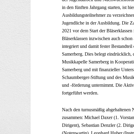
in den fünften Jahrgang starten, ist hi
Ausbildungsteilnehmer zu verzeichnen
Jugendliche in der Ausbildung. Die Z
2021 vor dem Start der Bläserklassen 
Bläserklassen inzwischen auch schon 
integriert und damit fester Bestandtei
Samerberg. Dies belegt eindrücklich, 
Musikkapelle Samerberg in Kooperatio
Samerberg und mit finanzieller Unter
Schaumberger-Stiftung und des Musi
und -förderung unternimmt. Die Aktivi
fortgeführt werden.
Nach den turnusmäßig abgehaltenen Ne
zusammen: Michael Daxer (1. Vorstand)
Dirigent), Sebastian Denzler (2. Diri
(Notenwartin), Leonhard Huber (Instru