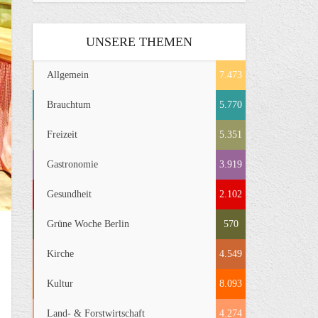
UNSERE THEMEN
Allgemein
7.473
Brauchtum
5.770
Freizeit
5.351
Gastronomie
3.919
Gesundheit
2.102
Grüne Woche Berlin
570
Kirche
4.549
Kultur
8.093
Land- & Forstwirtschaft
4.274