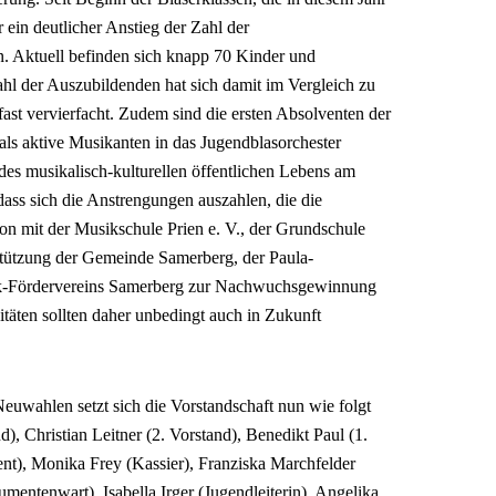
er ein deutlicher Anstieg der Zahl der
. Aktuell befinden sich knapp 70 Kinder und
ahl der Auszubildenden hat sich damit im Vergleich zu
fast vervierfacht. Zudem sind die ersten Absolventen der
als aktive Musikanten in das Jugendblasorchester
l des musikalisch-kulturellen öffentlichen Lebens am
dass sich die Anstrengungen auszahlen, die die
n mit der Musikschule Prien e. V., der Grundschule
stützung der Gemeinde Samerberg, der Paula-
k-Fördervereins Samerberg zur Nachwuchsgewinnung
täten sollten daher unbedingt auch in Zukunft
uwahlen setzt sich die Vorstandschaft nun wie folgt
, Christian Leitner (2. Vorstand), Benedikt Paul (1.
gent), Monika Frey (Kassier), Franziska Marchfelder
mentenwart), Isabella Irger (Jugendleiterin), Angelika