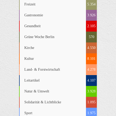
Freizeit
5.354
Gastronomie
3.926
Gesundheit
2.105
Grüne Woche Berlin
570
Kirche
4.550
Kultur
8.101
Land- & Forstwirtschaft
4.278
Leitartikel
4.107
Natur & Umwelt
3.928
Solidarität & Lichtblicke
1.095
Sport
1.975