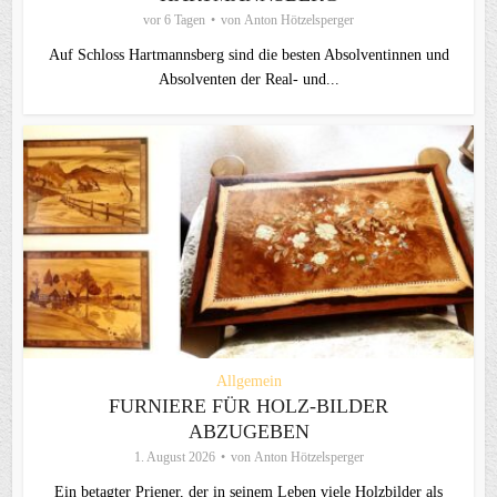
vor 6 Tagen
von
Anton Hötzelsperger
Auf Schloss Hartmannsberg sind die besten Absolventinnen und
Absolventen der Real- und...
Allgemein
FURNIERE FÜR HOLZ-BILDER
ABZUGEBEN
1. August 2026
von
Anton Hötzelsperger
Ein betagter Priener, der in seinem Leben viele Holzbilder als