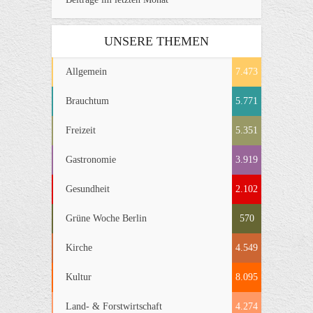
UNSERE THEMEN
Allgemein
7.473
Brauchtum
5.771
Freizeit
5.351
Gastronomie
3.919
Gesundheit
2.102
Grüne Woche Berlin
570
Kirche
4.549
Kultur
8.095
Land- & Forstwirtschaft
4.274