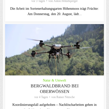
vor 3 Tagen
von
Anton Hötzelsperger
Die Arbeit im Sortenerhaltungsgarten Höhenmoos trägt Früchte:
Am Donnerstag, den 20. August, lädt...
Natur & Umwelt
BERGWALDBRAND BEI
OBERWÖSSEN
vor 4 Tagen
von
Rainer Nitzsche
Koordinierungsfall aufgehoben – Nachlöscharbeiten gehen in