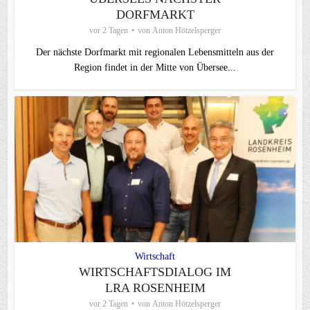
DORFMARKT
vor 2 Tagen
von
Anton Hötzelsperger
Der nächste Dorfmarkt mit regionalen Lebensmitteln aus der
Region findet in der Mitte von Übersee...
Wirtschaft
WIRTSCHAFTSDIALOG IM
LRA ROSENHEIM
vor 2 Tagen
von
Anton Hötzelsperger