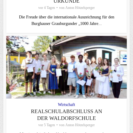
URKUNDE
vor 4 Tagen
von
Anton Hötzelsperger
Die Freude über die internationale Auszeichnung für den
Burghauser Grauburgunder „1000 Jahre...
Wirtschaft
REALSCHULABSCHLUSS AN
DER WALDORFSCHULE
vor 5 Tagen
von
Anton Hötzelsperger