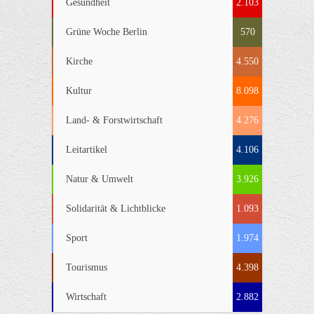
Gesundheit
2.103
Grüne Woche Berlin
570
Kirche
4.550
Kultur
8.098
Land- & Forstwirtschaft
4.276
Leitartikel
4.106
Natur & Umwelt
3.926
Solidarität & Lichtblicke
1.093
Sport
1.974
Tourismus
4.398
Wirtschaft
2.882