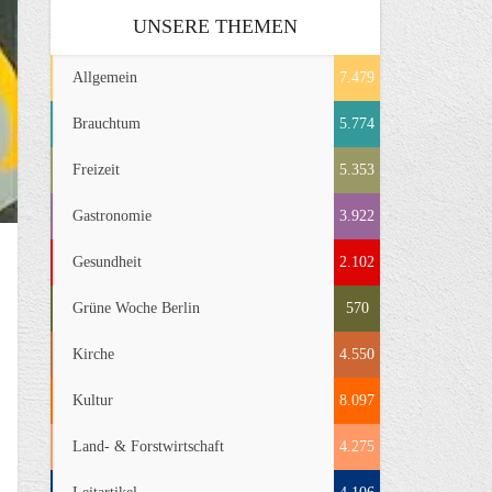
UNSERE THEMEN
Allgemein
7.479
Brauchtum
5.774
Freizeit
5.353
Gastronomie
3.922
Gesundheit
2.102
Grüne Woche Berlin
570
Kirche
4.550
Kultur
8.097
Land- & Forstwirtschaft
4.275