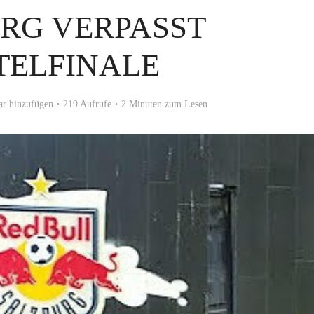
RG VERPASST
TELFINALE
r hinzufügen
219 Aufrufe
2 Minuten zum Lesen