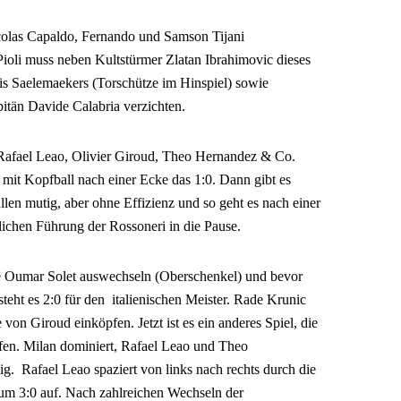
icolas Capaldo, Fernando und Samson Tijani
Pioli muss neben Kultstürmer Zlatan Ibrahimovic dieses
is Saelemaekers (Torschütze im Hinspiel) sowie
tän Davide Calabria verzichten.
Rafael Leao, Olivier Giroud, Theo Hernandez & Co.
t mit Kopfball nach einer Ecke das 1:0. Dann gibt es
len mutig, aber ohne Effizienz und so geht es nach einer
klichen Führung der Rossoneri in die Pause.
le Oumar Solet auswechseln (Oberschenkel) und bevor
steht es 2:0 für den italienischen Meister. Rade Krunic
on Giroud einköpfen. Jetzt ist es ein anderes Spiel, die
fen. Milan dominiert, Rafael Leao und Theo
g. Rafael Leao spaziert von links nach rechts durch die
um 3:0 auf. Nach zahlreichen Wechseln der