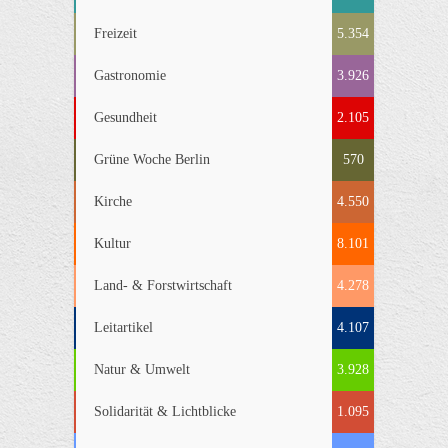
Freizeit
5.354
Gastronomie
3.926
Gesundheit
2.105
Grüne Woche Berlin
570
Kirche
4.550
Kultur
8.101
Land- & Forstwirtschaft
4.278
Leitartikel
4.107
Natur & Umwelt
3.928
Solidarität & Lichtblicke
1.095