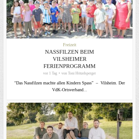
Freizeit
NASSFILZEN BEIM
VILSHEIMER
FERIENPROGRAMM
vor 1 Tag
von
Toni Hötzelsperger
“Das Nassfilzen machte allen Kindern Spass” – Vilsheim. Der
VdK-Ortsverband...