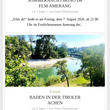
SOMMERNACHTSKINO IM
FLM AMERANG
vor 5 Tagen
von
Anton Hötzelsperger
„Film ab!“ heißt es am Freitag, dem 7. August 2026, ab 21.00
Uhr im Freilichtmuseum Amerang des...
Freizeit
BADEN IN DER TIROLER
ACHEN
vor 6 Tagen
von
Anton Hötzelsperger