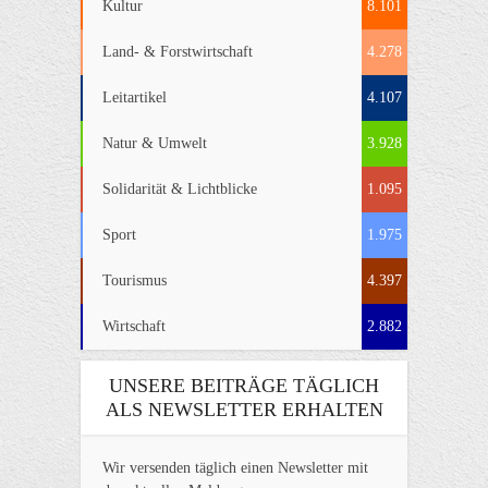
Kultur
8.101
Land- & Forstwirtschaft
4.278
Leitartikel
4.107
Natur & Umwelt
3.928
Solidarität & Lichtblicke
1.095
Sport
1.975
Tourismus
4.397
Wirtschaft
2.882
UNSERE BEITRÄGE TÄGLICH
ALS NEWSLETTER ERHALTEN
Wir versenden täglich einen Newsletter mit