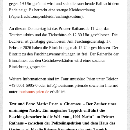
gegen 19 Uhr geräumt wird und sich die rauschende Ballnacht dem
Ende neigt. Es herrscht eine strenge Kleiderordnung
(Papierfrack/Lumpenkleid/Faschingskostüm).
An diesem Donnerstag ist das Priener Rathaus ab 11 Uhr, das
Tourismusbüro und das Ticketbüro ab 12.30 Uhr geschlossen. Die
Bücherei ist ganztägig geschlossen. Am Faschingsdienstag, 17.
Februar 2026 haben die Einrichtungen ab 12 Uhr geschlossen. Der
Eintritt zu den Faschingsveranstaltungen ist frei. Der Reinerlös der
Einnahmen aus den Getränkeverkäufen wird einer sozialen
Einrichtung gespendet.
Weitere Informationen sind im Tourismusbüro Prien unter Telefon
+49 8051 6905-0 oder info@tourismus.prien.de sowie im Internet
unter
tourismus.prien.de
erhältlich.
Text und Foto: Markt Prien a. Chiemsee – Der Zauber einer
unsinnigen Nacht: Ein magischer Teppich entführt die
Faschingsbesucher in die Welt von „1001 Nacht“ im Priener
Rathaus – zwischen der Polizeiinspektion und dem Haus des
Gastes wird für die Priener Prominenz der rote Teppich