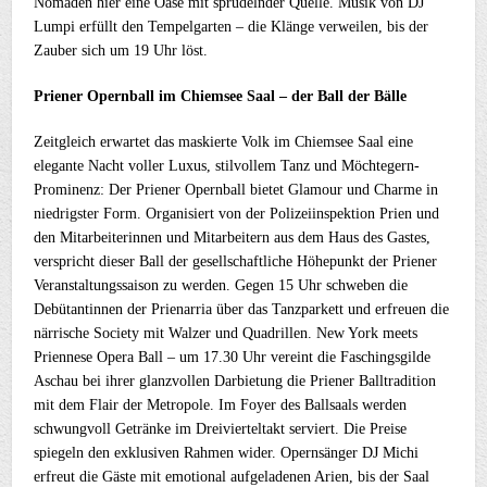
Nomaden hier eine Oase mit sprudelnder Quelle. Musik von DJ
Lumpi erfüllt den Tempelgarten – die Klänge verweilen, bis der
Zauber sich um 19 Uhr löst.
Priener Opernball im Chiemsee Saal – der Ball der Bälle
Zeitgleich erwartet das maskierte Volk im Chiemsee Saal eine
elegante Nacht voller Luxus, stilvollem Tanz und Möchtegern-
Prominenz: Der Priener Opernball bietet Glamour und Charme in
niedrigster Form. Organisiert von der Polizeiinspektion Prien und
den Mitarbeiterinnen und Mitarbeitern aus dem Haus des Gastes,
verspricht dieser Ball der gesellschaftliche Höhepunkt der Priener
Veranstaltungssaison zu werden. Gegen 15 Uhr schweben die
Debütantinnen der Prienarria über das Tanzparkett und erfreuen die
närrische Society mit Walzer und Quadrillen. New York meets
Priennese Opera Ball – um 17.30 Uhr vereint die Faschingsgilde
Aschau bei ihrer glanzvollen Darbietung die Priener Balltradition
mit dem Flair der Metropole. Im Foyer des Ballsaals werden
schwungvoll Getränke im Dreivierteltakt serviert. Die Preise
spiegeln den exklusiven Rahmen wider. Opernsänger DJ Michi
erfreut die Gäste mit emotional aufgeladenen Arien, bis der Saal