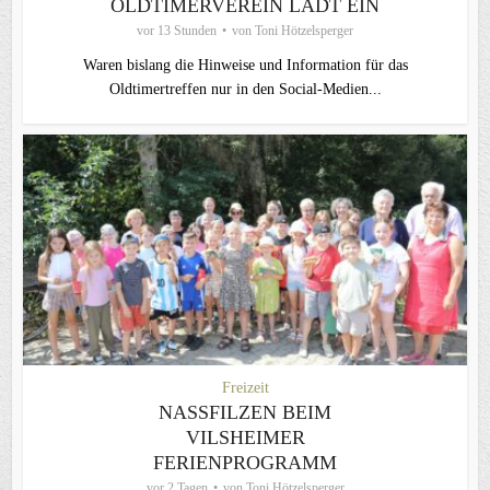
OLDTIMERVEREIN LÄDT EIN
vor 13 Stunden
von
Toni Hötzelsperger
Waren bislang die Hinweise und Information für das
Oldtimertreffen nur in den Social-Medien...
Freizeit
NASSFILZEN BEIM
VILSHEIMER
FERIENPROGRAMM
vor 2 Tagen
von
Toni Hötzelsperger