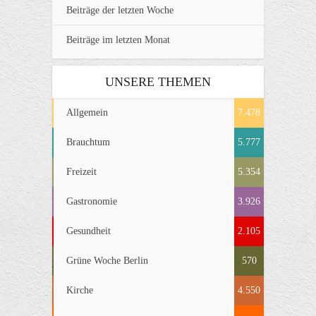
Beiträge der letzten Woche
Beiträge im letzten Monat
UNSERE THEMEN
Allgemein
7.478
Brauchtum
5.777
Freizeit
5.354
Gastronomie
3.926
Gesundheit
2.105
Grüne Woche Berlin
570
Kirche
4.550