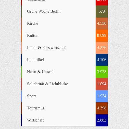
Grüne Woche Berlin
570
Kirche
4.550
Kultur
8.099
Land- & Forstwirtschaft
4.276
Leitartikel
4.106
Natur & Umwelt
3.928
Solidarität & Lichtblicke
1.094
Sport
1.974
Tourismus
4.398
Wirtschaft
2.882