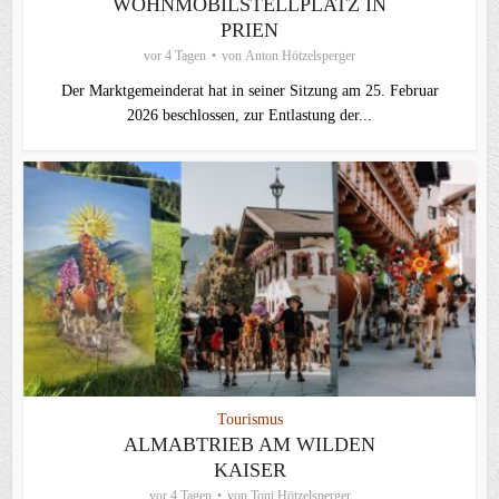
WOHNMOBILSTELLPLATZ IN
PRIEN
vor 4 Tagen
von
Anton Hötzelsperger
Der Marktgemeinderat hat in seiner Sitzung am 25. Februar
2026 beschlossen, zur Entlastung der...
Tourismus
ALMABTRIEB AM WILDEN
KAISER
vor 4 Tagen
von
Toni Hötzelsperger