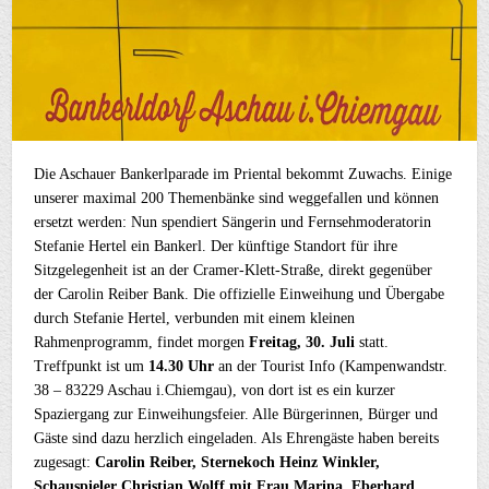
Die Aschauer Bankerlparade im Priental bekommt Zuwachs. Einige
unserer maximal 200 Themenbänke sind weggefallen und können
ersetzt werden: Nun spendiert Sängerin und Fernsehmoderatorin
Stefanie Hertel ein Bankerl. Der künftige Standort für ihre
Sitzgelegenheit ist an der Cramer-Klett-Straße, direkt gegenüber
der Carolin Reiber Bank. Die offizielle Einweihung und Übergabe
durch Stefanie Hertel, verbunden mit einem kleinen
Rahmenprogramm, findet morgen
Freitag, 30. Juli
statt.
Treffpunkt ist um
14.30 Uhr
an der Tourist Info (Kampenwandstr.
38 – 83229 Aschau i.Chiemgau), von dort ist es ein kurzer
Spaziergang zur Einweihungsfeier. Alle Bürgerinnen, Bürger und
Gäste sind dazu herzlich eingeladen. Als Ehrengäste haben bereits
zugesagt:
Carolin Reiber, Sternekoch Heinz Winkler,
Schauspieler Christian Wolff mit Frau Marina, Eberhard