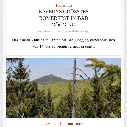
Tourismus
BAYERNS GRÖSSTES R
ÖMERFEST IN BAD G
ÖGGING
vor 3 Tagen
von
Anton Hötzelsperger
Das Kastell Abusina in Eining bei Bad Gögging verwandelt sich
von 14. bis 16. August erneut in eine...
Gesundheit
Tourismus
•