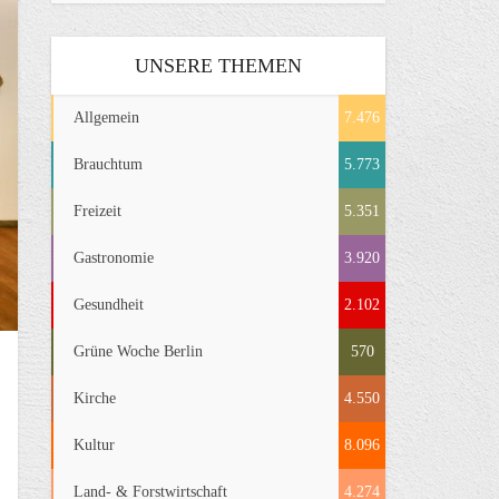
UNSERE THEMEN
Allgemein
7.476
Brauchtum
5.773
Freizeit
5.351
Gastronomie
3.920
Gesundheit
2.102
Grüne Woche Berlin
570
Kirche
4.550
Kultur
8.096
Land- & Forstwirtschaft
4.274