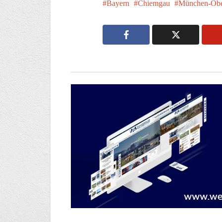
Bayern
Chiemgau
München-Obe