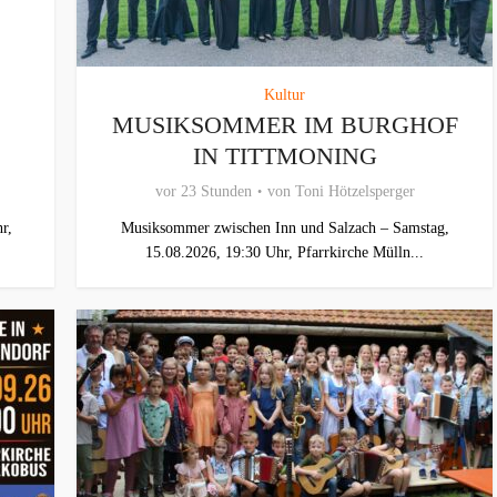
Kultur
MUSIKSOMMER IM BURGHOF
IN TITTMONING
vor 23 Stunden
von
Toni Hötzelsperger
r,
Musiksommer zwischen Inn und Salzach – Samstag,
15.08.2026, 19:30 Uhr, Pfarrkirche Mülln...