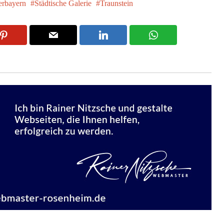
rbayern
Städtische Galerie
Traunstein