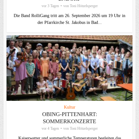
vor 3 Tagen
von
Toni Hötzelsperger
Die Band RolliGang tritt am 26. September 2026 um 19 Uhr in
der Pfarrkirche St. Jakobus in Bad...
Kultur
OBING-PITTENHART:
SOMMERKONZERTE
vor 4 Tagen
von
Toni Hötzelsperger
Kaiserwetter und sommerliche Temperaturen begleiten das