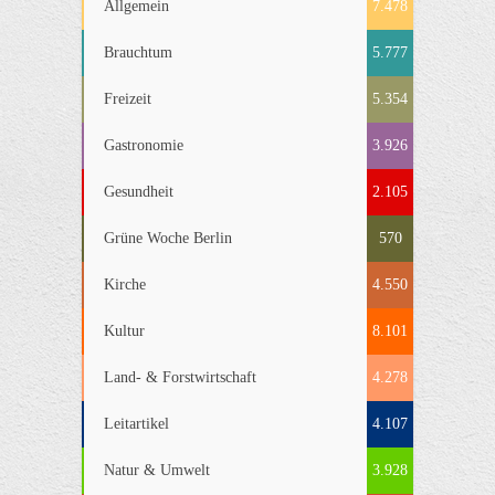
Allgemein
7.478
Brauchtum
5.777
Freizeit
5.354
Gastronomie
3.926
Gesundheit
2.105
Grüne Woche Berlin
570
Kirche
4.550
Kultur
8.101
Land- & Forstwirtschaft
4.278
Leitartikel
4.107
Natur & Umwelt
3.928