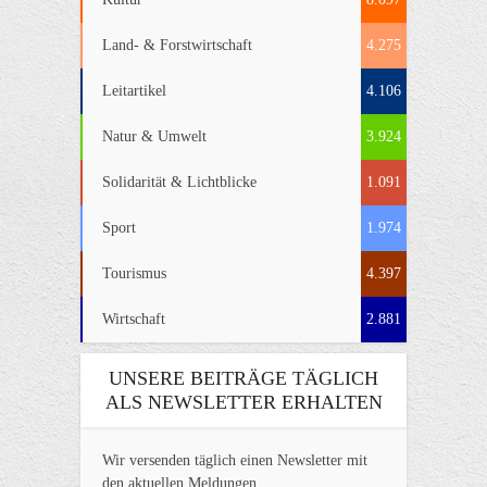
Land- & Forstwirtschaft
4.275
Leitartikel
4.106
Natur & Umwelt
3.924
Solidarität & Lichtblicke
1.091
Sport
1.974
Tourismus
4.397
Wirtschaft
2.881
UNSERE BEITRÄGE TÄGLICH
ALS NEWSLETTER ERHALTEN
Wir versenden täglich einen Newsletter mit
den aktuellen Meldungen.