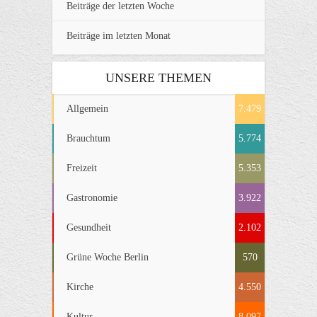
Beiträge der letzten Woche
Beiträge im letzten Monat
UNSERE THEMEN
Allgemein
7.479
Brauchtum
5.774
Freizeit
5.353
Gastronomie
3.922
Gesundheit
2.102
Grüne Woche Berlin
570
Kirche
4.550
Kultur
8.097