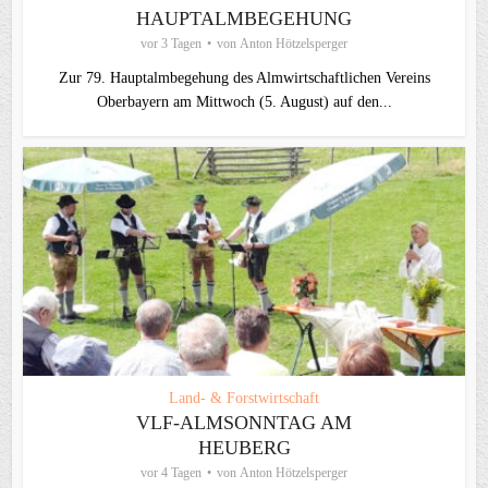
HAUPTALMBEGEHUNG
vor 3 Tagen
von
Anton Hötzelsperger
Zur 79. Hauptalmbegehung des Almwirtschaftlichen Vereins
Oberbayern am Mittwoch (5. August) auf den...
Land- & Forstwirtschaft
VLF-ALMSONNTAG AM
HEUBERG
vor 4 Tagen
von
Anton Hötzelsperger