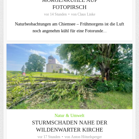
MORGENKÜHLE AUF
FOTOPIRSCH
vor 14 Stunden
von
Claus Linke
Naturbeobachtungen am Chiemsee – Frühmorgens ist die Luft
noch angenehm kühl für eine Fotorunde...
Natur & Umwelt
STURMSCHADEN NAHE DER
WILDENWARTER KIRCHE
vor 17 Stunden
von
Anton Hötzelsperger