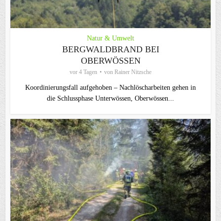
Natur & Umwelt
BERGWALDBRAND BEI
OBERWÖSSEN
vor 4 Tagen
von
Rainer Nitzsche
Koordinierungsfall aufgehoben – Nachlöscharbeiten gehen in
die Schlussphase Unterwössen, Oberwössen...