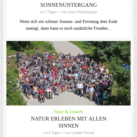
SONNENUNTERGANG
vor 5 Tagen
von
Anton Hötzelsperger
Wenn sich ein schöner Sonnen- und Ferientag dem Ende
zuneigt, dann kann es noch zusätzliche Freuden...
Natur & Umwelt
NATUR ERLEBEN MIT ALLEN
SINNEN
vor 6 Tagen
von
Günther Freund