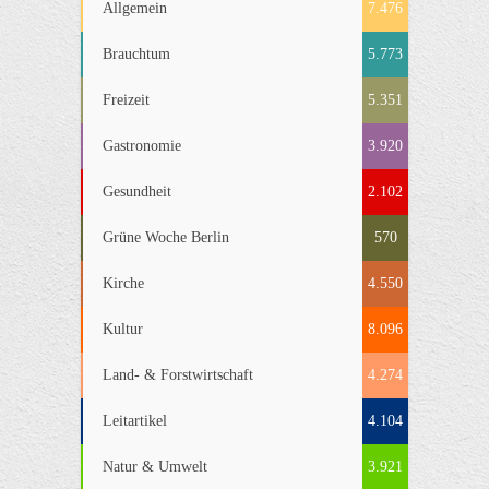
Allgemein
7.476
Brauchtum
5.773
Freizeit
5.351
Gastronomie
3.920
Gesundheit
2.102
Grüne Woche Berlin
570
Kirche
4.550
Kultur
8.096
Land- & Forstwirtschaft
4.274
Leitartikel
4.104
Natur & Umwelt
3.921