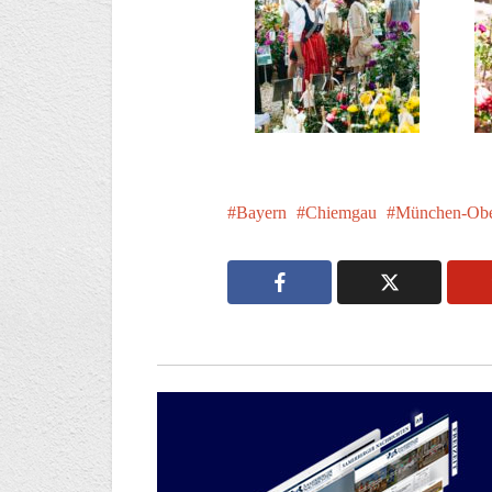
Bayern
Chiemgau
München-Obe