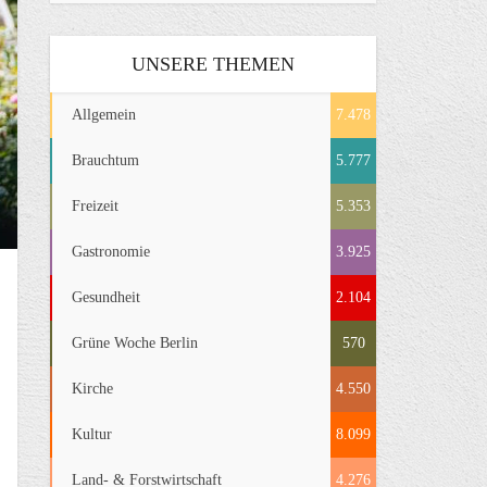
UNSERE THEMEN
Allgemein
7.478
Brauchtum
5.777
Freizeit
5.353
Gastronomie
3.925
Gesundheit
2.104
Grüne Woche Berlin
570
Kirche
4.550
Kultur
8.099
Land- & Forstwirtschaft
4.276