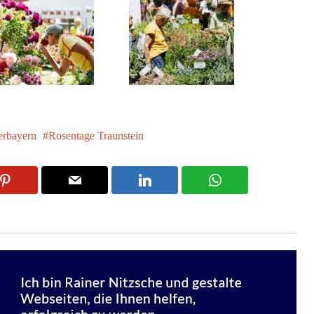
rbayern
Rosentage Traunstein