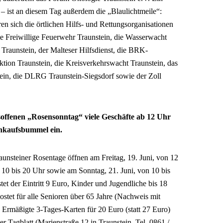
 – ist an diesem Tag außerdem die „Blaulichtmeile“:
en sich die örtlichen Hilfs- und Rettungsorganisationen
ie Freiwillige Feuerwehr Traunstein, die Wasserwacht
raunstein, der Malteser Hilfsdienst, die BRK-
ektion Traunstein, die Kreisverkehrswacht Traunstein, das
in, die DLRG Traunstein-Siegsdorf sowie der Zoll
soffenen „Rosensonntag“ viele Geschäfte ab 12 Uhr
inkaufsbummel ein.
aunsteiner Rosentage öffnen am Freitag, 19. Juni, von 12
 10 bis 20 Uhr sowie am Sonntag, 21. Juni, von 10 bis
et der Eintritt 9 Euro, Kinder und Jugendliche bis 18
 kostet für alle Senioren über 65 Jahre (Nachweis mit
. Ermäßigte 3-Tages-Karten für 20 Euro (statt 27 Euro)
r Tagblatt (Marienstraße 12 in Traunstein, Tel. 0861 /