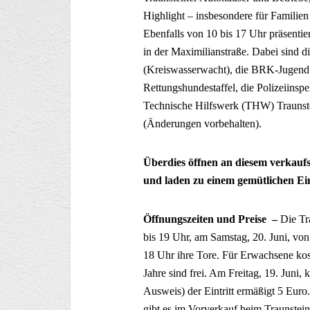
Highlight – insbesondere für Familien
Ebenfalls von 10 bis 17 Uhr präsentier
in der Maximilianstraße. Dabei sind d
(Kreiswasserwacht), die BRK-Jugend T
Rettungshundestaffel, die Polizeiinsp
Technische Hilfswerk (THW) Traunste
(Änderungen vorbehalten).
Überdies öffnen an diesem verkauf
und laden zu einem gemütlichen E
Öffnungszeiten und Preise –
Die Tr
bis 19 Uhr, am Samstag, 20. Juni, von
18 Uhr ihre Tore. Für Erwachsene kost
Jahre sind frei. Am Freitag, 19. Juni,
Ausweis) der Eintritt ermäßigt 5 Euro
gibt es im Vorverkauf beim Traunsteine