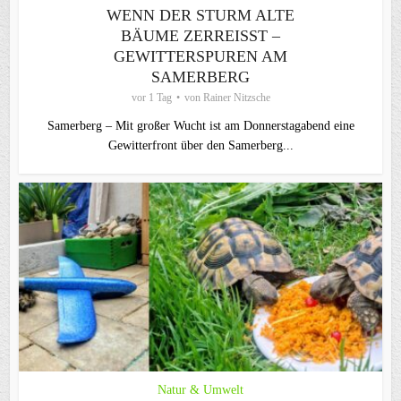
WENN DER STURM ALTE
BÄUME ZERREISST – G
EWITTERSPUREN AM S
AMERBERG
vor 1 Tag
von
Rainer Nitzsche
Samerberg – Mit großer Wucht ist am Donnerstagabend eine
Gewitterfront über den Samerberg...
Natur & Umwelt