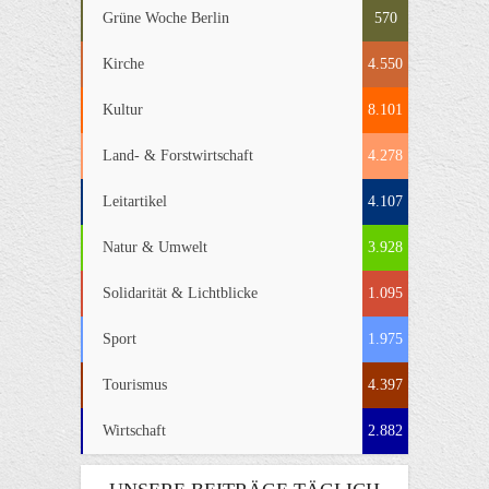
Grüne Woche Berlin
570
Kirche
4.550
Kultur
8.101
Land- & Forstwirtschaft
4.278
Leitartikel
4.107
Natur & Umwelt
3.928
Solidarität & Lichtblicke
1.095
Sport
1.975
Tourismus
4.397
Wirtschaft
2.882