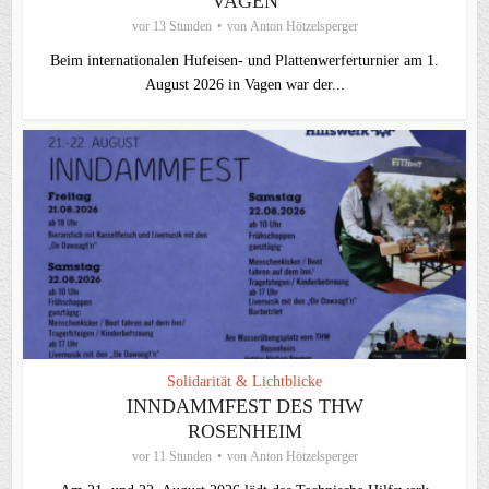
VAGEN
vor 13 Stunden
von
Anton Hötzelsperger
Beim internationalen Hufeisen- und Plattenwerferturnier am 1.
August 2026 in Vagen war der...
Solidarität & Lichtblicke
INNDAMMFEST DES THW
ROSENHEIM
vor 11 Stunden
von
Anton Hötzelsperger