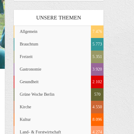
UNSERE THEMEN
Allgemein
7.476
Brauchtum
5.773
Freizeit
5.351
Gastronomie
3.920
Gesundheit
2.102
Grüne Woche Berlin
570
Kirche
4.550
Kultur
8.096
Land- & Forstwirtschaft
4.274