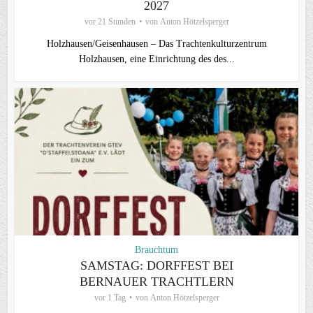
2027
vor 21 Stunden
von
Anton Hötzelsperger
Holzhausen/Geisenhausen – Das Trachtenkulturzentrum
Holzhausen, eine Einrichtung des des...
Brauchtum
SAMSTAG: DORFFEST BEI
BERNAUER TRACHTLERN
vor 1 Tag
von
Anton Hötzelsperger