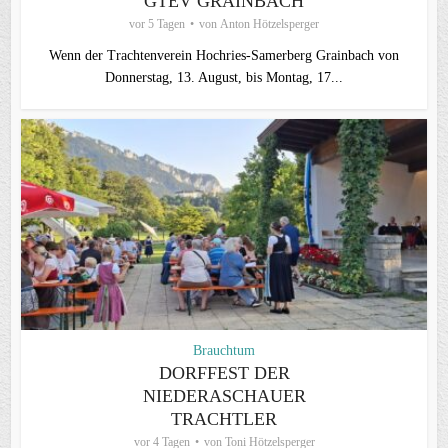
GTEV GRAINBACH
vor 5 Tagen
von
Anton Hötzelsperger
Wenn der Trachtenverein Hochries-Samerberg Grainbach von
Donnerstag, 13. August, bis Montag, 17...
Brauchtum
DORFFEST DER
NIEDERASCHAUER
TRACHTLER
vor 4 Tagen
von
Toni Hötzelsperger