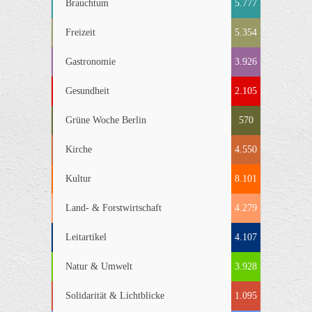
Brauchtum
5.777
Freizeit
5.354
Gastronomie
3.926
Gesundheit
2.105
Grüne Woche Berlin
570
Kirche
4.550
Kultur
8.101
Land- & Forstwirtschaft
4.279
Leitartikel
4.107
Natur & Umwelt
3.928
Solidarität & Lichtblicke
1.095