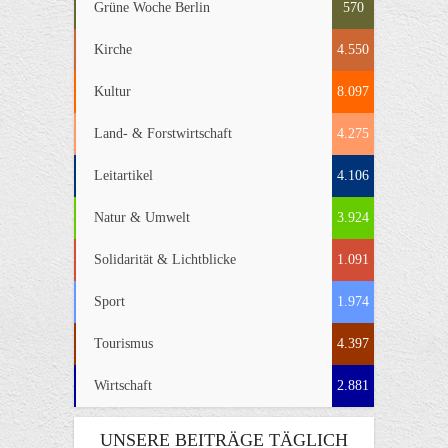
Grüne Woche Berlin
570
Kirche
4.550
Kultur
8.097
Land- & Forstwirtschaft
4.275
Leitartikel
4.106
Natur & Umwelt
3.924
Solidarität & Lichtblicke
1.091
Sport
1.974
Tourismus
4.397
Wirtschaft
2.881
UNSERE BEITRÄGE TÄGLICH