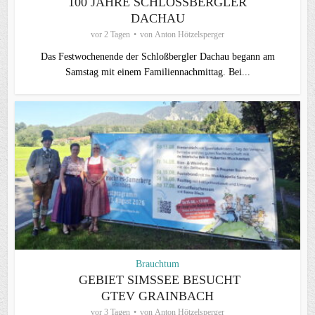
100 JAHRE SCHLOSSBERGLER D
ACHAU
vor 2 Tagen
von
Anton Hötzelsperger
Das Festwochenende der Schloßbergler Dachau begann am
Samstag mit einem Familiennachmittag. Bei...
Brauchtum
GEBIET SIMSSEE BESUCHT
GTEV GRAINBACH
vor 3 Tagen
von
Anton Hötzelsperger