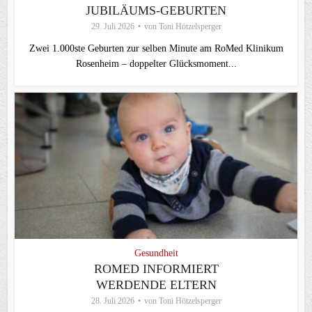
JUBILÄUMS-GEBURTEN
29. Juli 2026
von
Toni Hötzelsperger
Zwei 1.000ste Geburten zur selben Minute am RoMed Klinikum
Rosenheim – doppelter Glücksmoment...
Gesundheit
ROMED INFORMIERT
WERDENDE ELTERN
28. Juli 2026
von
Toni Hötzelsperger