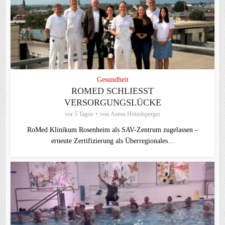
Gesundheit
ROMED SCHLIESST V
ERSORGUNGSLÜCKE
vor 5 Tagen
von
Anton Hötzelsperger
RoMed Klinikum Rosenheim als SAV-Zentrum zugelassen –
erneute Zertifizierung als Überregionales...