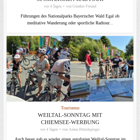
vor 4 Tagen
von
Günther Freund
Führungen des Nationalparks Bayerischer Wald Egal ob
meditative Wanderung oder sportliche Radtour...
Tourismus
WEILTAL-SONNTAG MIT
CHIEMSEE-WERBUNG
vor 4 Tagen
von
Anton Hötzelsperger
Auch heuer gab es wieder einen autofreien Weiltal-Sonntag im