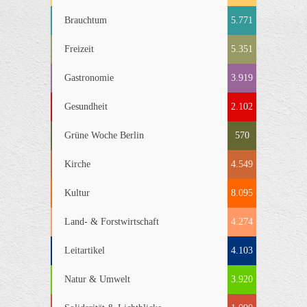
Brauchtum
5.771
Freizeit
5.351
Gastronomie
3.919
Gesundheit
2.102
Grüne Woche Berlin
570
Kirche
4.549
Kultur
8.095
Land- & Forstwirtschaft
4.274
Leitartikel
4.103
Natur & Umwelt
3.920