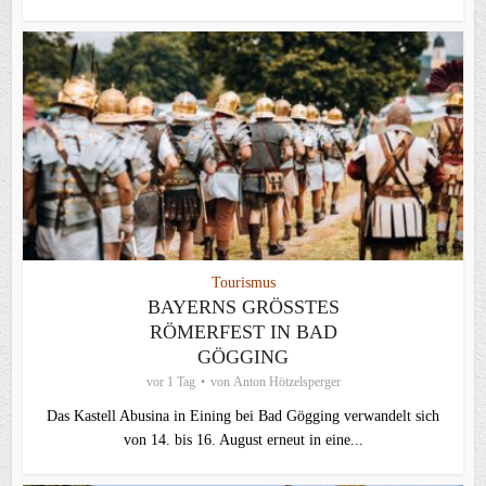
Tourismus
BAYERNS GRÖSSTES R
ÖMERFEST IN BAD G
ÖGGING
vor 1 Tag
von
Anton Hötzelsperger
Das Kastell Abusina in Eining bei Bad Gögging verwandelt sich
von 14. bis 16. August erneut in eine...