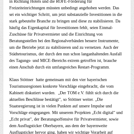
in Richtung Hotels und die RÖFE-Förderung für
Freizeiteinrichtungen müssten unbedingt angehoben werden. Das
sei ein wichtiger Schritt, um jetzt substanzielle Investitionen in die
stark gebeutelte Branche zu bringen und diese zu stabilisieren. Da
häufig das Eigenkapital für Investitionen fehlt, seien Einmal-
Zuschüsse für Privatvermieter und die Einrichtung von
Beratungsstellen bei den Regionalverbänden bessere Instrumente,
um die Betriebe jetzt zu stabilisieren und zu vernetzen. Auch der
Städtetourismus, der durch den nun schon langanhaltenden Ausfall
des Tagungs- und MICE-Bereichs extrem getroffen ist, brauche
einen Anschub durch ein umfangreiches Restart-Programm.
Klaus Stöttner hatte gemeinsam mit den vier bayerischen
Tourismusregionen konkrete Vorschläge eingebracht, die vom
Kabinett diskutiert wurden. „Der TOM e.V. fühlt sich durch die
aktuellen Beschlüsse bestätigt“, so Stöttner weiter. „Die
Staatsregierung ist in vielen Punkten auf unsere Impulse und
Vorschläge eingegangen. Mit unserem Projekten „Echt digital“ und
„Echt privat“, der Beratungsoffensive für Privatvermieter, sowie
dem Ausflugsticker Oberbayern, aus dem der bayernweite
Ausflugsticker hervor ging, haben wir wichtige Vorarbeit auf