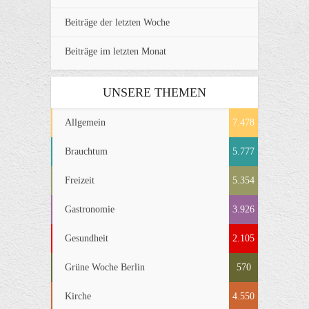
Beiträge der letzten Woche
Beiträge im letzten Monat
UNSERE THEMEN
Allgemein
7.478
Brauchtum
5.777
Freizeit
5.354
Gastronomie
3.926
Gesundheit
2.105
Grüne Woche Berlin
570
Kirche
4.550