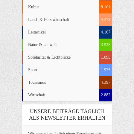
Kultur
8.101
Land- & Forstwirtschaft
4.279
Leitartikel
4.107
Natur & Umwelt
3.928
Solidarität & Lichtblicke
1.095
Sport
1.975
Tourismus
4.397
Wirtschaft
2.882
UNSERE BEITRÄGE TÄGLICH
ALS NEWSLETTER ERHALTEN
Wir versenden täglich einen Newsletter mit