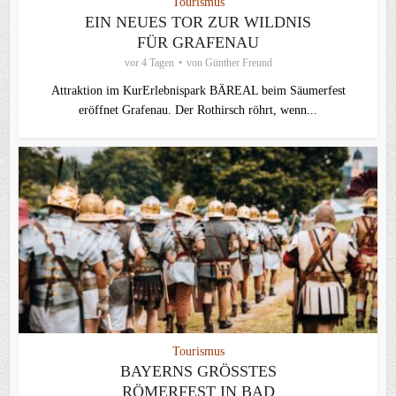
Tourismus
EIN NEUES TOR ZUR WILDNIS
FÜR GRAFENAU
vor 4 Tagen
von
Günther Freund
Attraktion im KurErlebnispark BÄREAL beim Säumerfest
eröffnet Grafenau. Der Rothirsch röhrt, wenn...
Tourismus
BAYERNS GRÖSSTES R
ÖMERFEST IN BAD G