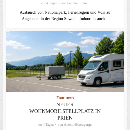
vor 4 Tagen
von
Günther Freund
Austausch von Nationalpark, Ferienregion und VdK zu
Angeboten in der Region Sowohl „Indoor als auch...
Tourismus
NEUER
WOHNMOBILSTELLPLATZ IN
PRIEN
vor 4 Tagen
von
Anton Hötzelsperger