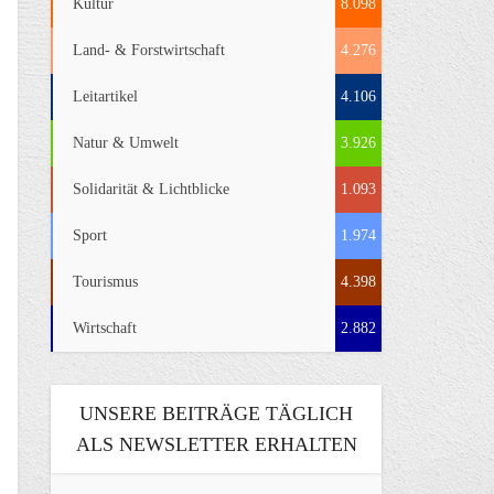
Kultur
8.098
Land- & Forstwirtschaft
4.276
Leitartikel
4.106
Natur & Umwelt
3.926
Solidarität & Lichtblicke
1.093
Sport
1.974
Tourismus
4.398
Wirtschaft
2.882
UNSERE BEITRÄGE TÄGLICH
ALS NEWSLETTER ERHALTEN