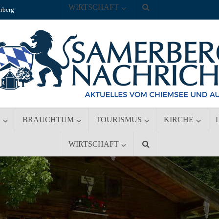
WIRTSCHAFT
rberg
S
BRAUCHTUM
TOURISMUS
KIRCHE
WIRTSCHAFT