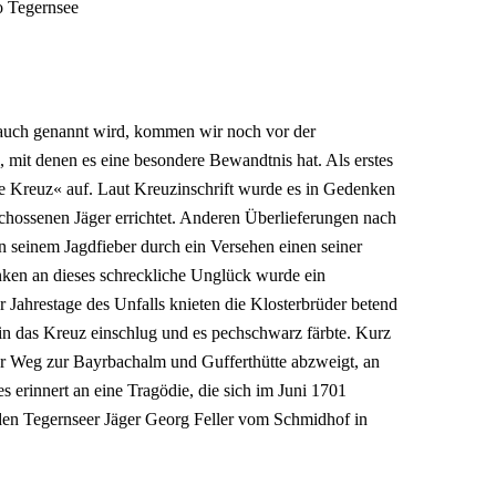
o Tegernsee
auch genannt wird, kommen wir noch vor der
mit denen es eine besondere Bewandtnis hat. Als erstes
e Kreuz« auf. Laut Kreuzinschrift wurde es in Gedenken
chossenen Jäger errichtet. Anderen Überlieferungen nach
n seinem Jagdfieber durch ein Versehen einen seiner
ken an dieses schreckliche Unglück wurde ein
 Jahrestage des Unfalls knieten die Klosterbrüder betend
z in das Kreuz einschlug und es pechschwarz färbte. Kurz
er Weg zur Bayrbachalm und Gufferthütte abzweigt, an
 erinnert an eine Tragödie, die sich im Juni 1701
 den Tegernseer Jäger Georg Feller vom Schmidhof in