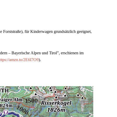
che Forststraße), für Kinderwagen grundsätzlich geeignet,
rn – Bayerische Alpen und Tirol”, erschienen im
ttps://amzn.to/2E6I7O9
).