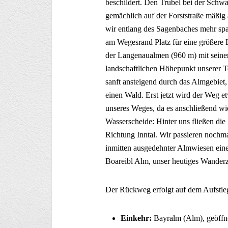
beschildert. Den Trubel bei der Schwa
gemächlich auf der Forststraße mäßig 
wir entlang des Sagenbaches mehr sp
am Wegesrand Platz für eine größere L
der Langenaualmen (960 m) mit seine
landschaftlichen Höhepunkt unserer T
sanft ansteigend durch das Almgebiet,
einen Wald. Erst jetzt wird der Weg e
unseres Weges, da es anschließend wie
Wasserscheide: Hinter uns fließen di
Richtung Inntal. Wir passieren nochm
inmitten ausgedehnter Almwiesen eine 
Boareibl Alm, unser heutiges Wanderz
Der Rückweg erfolgt auf dem Aufsti
Einkehr:
Bayralm (Alm), geöffne