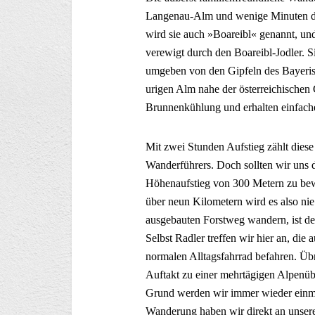
Langenau-Alm und wenige Minuten da
wird sie auch »Boareibl« genannt, un
verewigt durch den Boareibl-Jodler. S
umgeben von den Gipfeln des Bayeris
urigen Alm nahe der österreichischen 
Brunnenkühlung und erhalten einfach
Mit zwei Stunden Aufstieg zählt dies
Wanderführers. Doch sollten wir uns dav
Höhenaufstieg von 300 Metern zu be
über neun Kilometern wird es also nie
ausgebauten Forstweg wandern, ist de
Selbst Radler treffen wir hier an, die
normalen Alltagsfahrrad befahren. Übr
Auftakt zu einer mehrtägigen Alpenü
Grund werden wir immer wieder einm
Wanderung haben wir direkt an unse