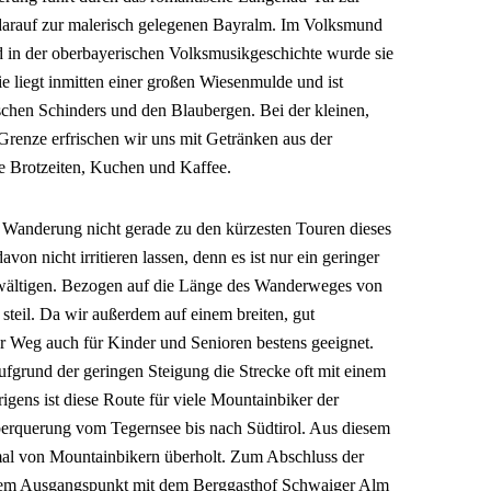
rauf zur malerisch gelegenen Bayralm. Im Volksmund
d in der oberbayerischen Volksmusikgeschichte wurde sie
ie liegt inmitten einer großen Wiesenmulde und ist
chen Schinders und den Blaubergen. Bei der kleinen,
Grenze erfrischen wir uns mit Getränken aus der
e Brotzeiten, Kuchen und Kaffee.
e Wanderung nicht gerade zu den kürzesten Touren dieses
on nicht irritieren lassen, denn es ist nur ein geringer
wältigen. Bezogen auf die Länge des Wanderweges von
 steil. Da wir außerdem auf einem breiten, gut
r Weg auch für Kinder und Senioren bestens geeignet.
 aufgrund der geringen Steigung die Strecke oft mit einem
igens ist diese Route für viele Mountainbiker der
berquerung vom Tegernsee bis nach Südtirol. Aus diesem
al von Mountainbikern überholt. Zum Abschluss der
rem Ausgangspunkt mit dem Berggasthof Schwaiger Alm