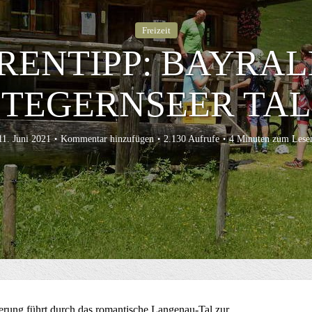
Freizeit
RENTIPP: BAYRAL
TEGERNSEER TAL
11. Juni 2021
Kommentar hinzufügen
2.130 Aufrufe
4 Minuten zum Lese
erung führt durch das romantische Langenau-Tal zur