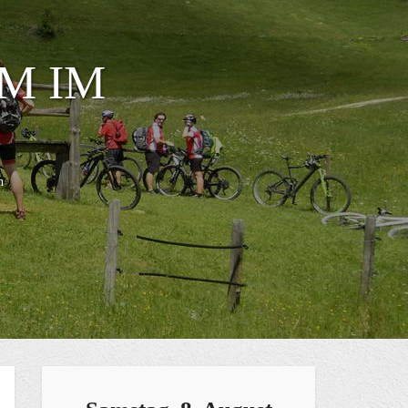
M IM
n