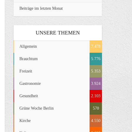
Beiträge im letzten Monat
UNSERE THEMEN
Allgemein
7.478
Brauchtum
5.776
Freizeit
5.353
Gastronomie
3.924
Gesundheit
2.103
Grüne Woche Berlin
570
Kirche
4.550