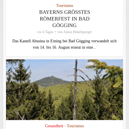
Tourismus
BAYERNS GRÖSSTES R
ÖMERFEST IN BAD G
ÖGGING
vor 4 Tagen
von
Anton Hötzelsperger
Das Kastell Abusina in Eining bei Bad Gögging verwandelt sich
von 14. bis 16. August erneut in eine...
Gesundheit
Tourismus
•