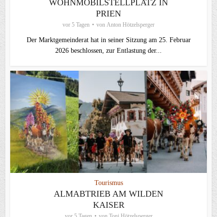
WOHNMOBILSTELLPLATZ IN
PRIEN
vor 5 Tagen
von
Anton Hötzelsperger
Der Marktgemeinderat hat in seiner Sitzung am 25. Februar
2026 beschlossen, zur Entlastung der...
Tourismus
ALMABTRIEB AM WILDEN
KAISER
vor 5 Tagen
von
Toni Hötzelsperger