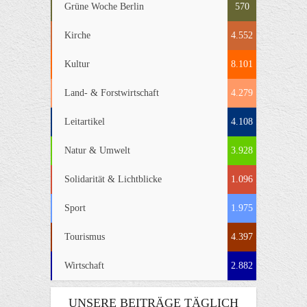
Grüne Woche Berlin
570
Kirche
4.552
Kultur
8.101
Land- & Forstwirtschaft
4.279
Leitartikel
4.108
Natur & Umwelt
3.928
Solidarität & Lichtblicke
1.096
Sport
1.975
Tourismus
4.397
Wirtschaft
2.882
UNSERE BEITRÄGE TÄGLICH