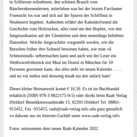
in Schliersee teilnehmen, den schönen Brauch vom
Räuchernkennenlernen, miterleben was bei der letzten Farchanter
Fosenacht los war und sich auf die Spuren der Schiffleut in
Neubeuern begeben. Außerdem erfährt der Kalenderfreund die
Geschichte vom Holzrucken, alles rund um den Hopfen, von den
Jungmusikanten auf der Glentleiten und dem neuerdings beliebten
Damenhut. Welche Jungtrachtler vorgestellt werden, wie die
Burschen früher ihre Schneid bewiesen haben, wie man »d
Schmoiznudl« selbermachen kann und auch wie der Leser ein
Weißwurstfrühstück mit Musi im Donisl in München für 10
Personen gewinnen kann, das alles steht im neuen Kalender… …
und no vui mehra und desweng muaß ma den oafach ham!
Dieses kleine Heimatwerk kostet € 16,50. Es ist im Buchhandel
erhältlich (ISBN 978-3-9822175-0-5) oder direkt beim Raab Verlag
Iffeldorf Benediktenwandstraße 15, 82393 Iffeldorf Tel. 08801-
915452, Fax -915453, raab@raab-verlag.info oda ganz gmiatlich
vo dahoam aus im Internet-Gschäft unter www.raab-verlag.info.
Fotos: entnommen dem neuen Raab-Kalender 2022