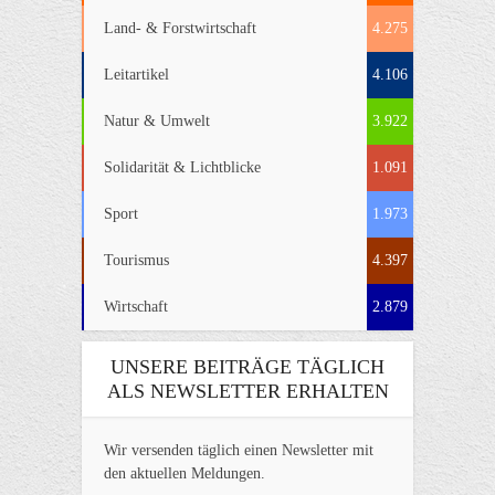
Land- & Forstwirtschaft
4.275
Leitartikel
4.106
Natur & Umwelt
3.922
Solidarität & Lichtblicke
1.091
Sport
1.973
Tourismus
4.397
Wirtschaft
2.879
UNSERE BEITRÄGE TÄGLICH
ALS NEWSLETTER ERHALTEN
Wir versenden täglich einen Newsletter mit
den aktuellen Meldungen.