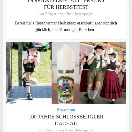
INNVIERTLER-PLATTLERKURS
FÜR HERBSTFEST
vor 2 Tagen
von
Toni Hötzelsperger
Bereit für`s Rosenheimer Herbstfest: erschöpft, aber sichtlich
glücklich, die 31 mutigen Burschen...
Brauchtum
100 JAHRE SCHLOSSBERGLER D
ACHAU
vor 2 Tagen
von
Anton Hötzelsperger