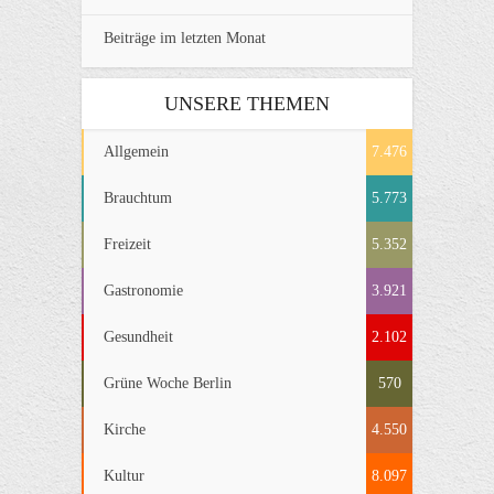
Beiträge im letzten Monat
UNSERE THEMEN
Allgemein
7.476
Brauchtum
5.773
Freizeit
5.352
Gastronomie
3.921
Gesundheit
2.102
Grüne Woche Berlin
570
Kirche
4.550
Kultur
8.097